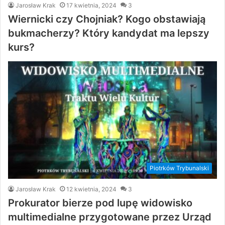
Jarosław Krak
17 kwietnia, 2024
3
Wiernicki czy Chojniak? Kogo obstawiają
bukmacherzy? Który kandydat ma lepszy
kurs?
Piotrków Trybunalski
Jarosław Krak
12 kwietnia, 2024
3
Prokurator bierze pod lupę widowisko
multimedialne przygotowane przez Urząd