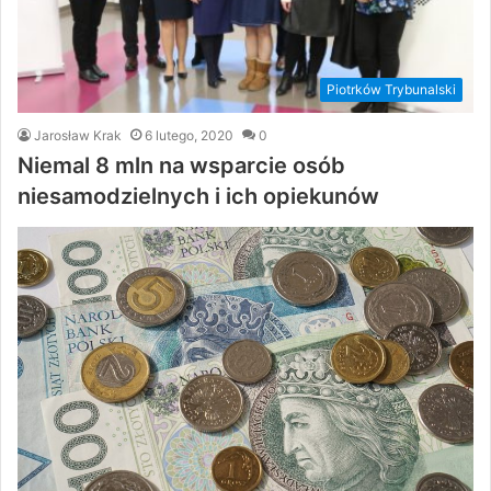
Piotrków Trybunalski
Jarosław Krak
6 lutego, 2020
0
Niemal 8 mln na wsparcie osób
niesamodzielnych i ich opiekunów