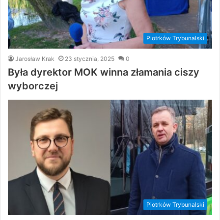
Piotrków Trybunalski
Jarosław Krak
23 stycznia, 2025
0
Była dyrektor MOK winna złamania ciszy
wyborczej
Piotrków Trybunalski