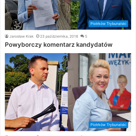
Piotrków Trybunalski
Jarosław Krak
23 października, 2018
5
Powyborczy komentarz kandydatów
Piotrków Trybunalski