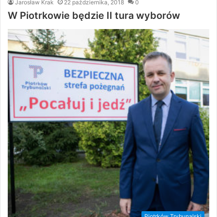
Jarosław Krak
22 października, 2018
0
W Piotrkowie będzie II tura wyborów
Piotrków Trybunalski