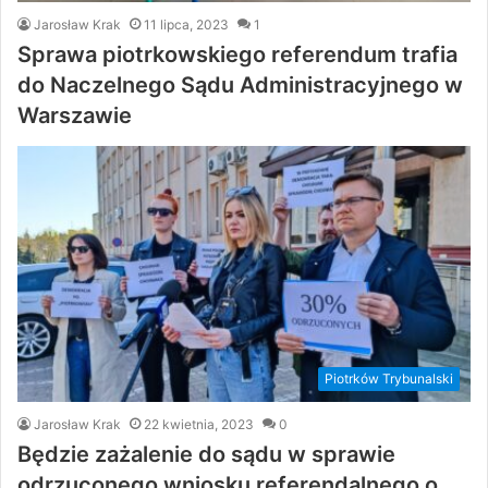
Jarosław Krak
11 lipca, 2023
1
Sprawa piotrkowskiego referendum trafia
do Naczelnego Sądu Administracyjnego w
Warszawie
Piotrków Trybunalski
Jarosław Krak
22 kwietnia, 2023
0
Będzie zażalenie do sądu w sprawie
odrzuconego wniosku referendalnego o