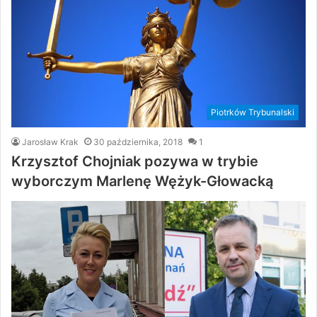
Piotrków Trybunalski
Jarosław Krak
30 października, 2018
1
Krzysztof Chojniak pozywa w trybie
wyborczym Marlenę Wężyk-Głowacką