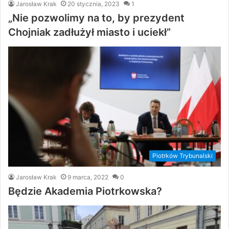
Jarosław Krak
20 stycznia, 2023
1
„Nie pozwolimy na to, by prezydent
Chojniak zadłużył miasto i uciekł”
Piotrków Trybunalski
Jarosław Krak
9 marca, 2022
0
Będzie Akademia Piotrkowska?