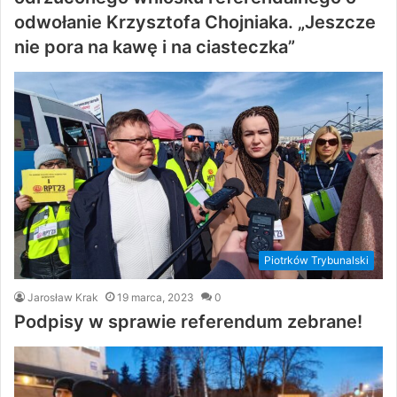
odwołanie Krzysztofa Chojniaka. „Jeszcze
nie pora na kawę i na ciasteczka”
Piotrków Trybunalski
Jarosław Krak
19 marca, 2023
0
Podpisy w sprawie referendum zebrane!