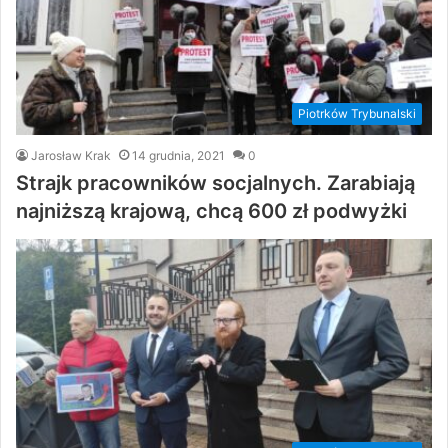
Piotrków Trybunalski
Jarosław Krak
14 grudnia, 2021
0
Strajk pracowników socjalnych. Zarabiają
najniższą krajową, chcą 600 zł podwyżki