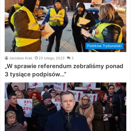
Piotrków Trybunalski
Jarosław Krak
23 lutego, 2023
3
„W sprawie referendum zebraliśmy ponad
3 tysiące podpisów…”