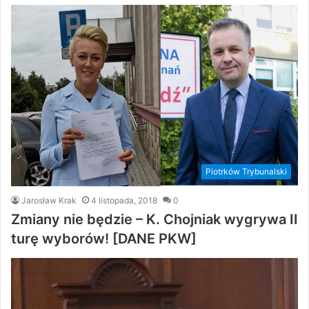
Piotrków Trybunalski
Jarosław Krak
4 listopada, 2018
0
Zmiany nie będzie – K. Chojniak wygrywa II
turę wyborów! [DANE PKW]