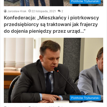
Piotrków Trybunalski
Jarosław Krak
22 listopada, 2021
2
Konfederacja: „Mieszkańcy i piotrkowscy
przedsiębiorcy są traktowani jak frajerzy
do dojenia pieniędzy przez urząd…”
Piotrków Trybunalski