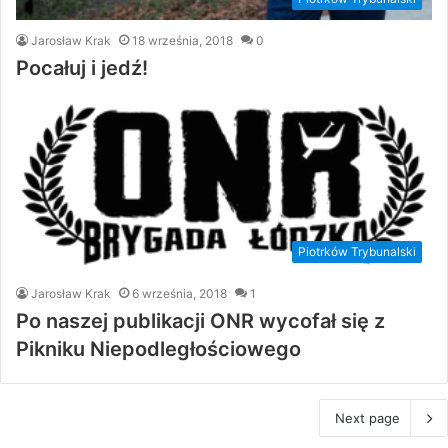
Jarosław Krak
18 września, 2018
0
Pocałuj i jedź!
Piotrków Trybunalski
Jarosław Krak
6 września, 2018
1
Po naszej publikacji ONR wycofał się z
Pikniku Niepodległościowego
Next page