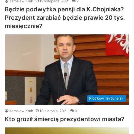
Jarosław Krak
19 listopada, 2021
2
Będzie podwyżka pensji dla K.Chojniaka?
Prezydent zarabiać będzie prawie 20 tys.
miesięcznie?
Piotrków Trybunalski
Jarosław Krak
10 sierpnia, 2021
0
Kto groził śmiercią prezydentowi miasta?