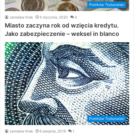
Piotrków Trybunalski
Jarosław Krak
4 stycznia, 2020
0
Miasto zaczyna rok od wzięcia kredytu.
Jako zabezpieczenie – weksel in blanco
Piotrków Trybunalski
Jarosław Krak
6 sierpnia, 2019
1