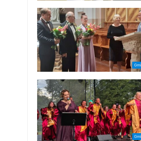
Gmi
Gmi