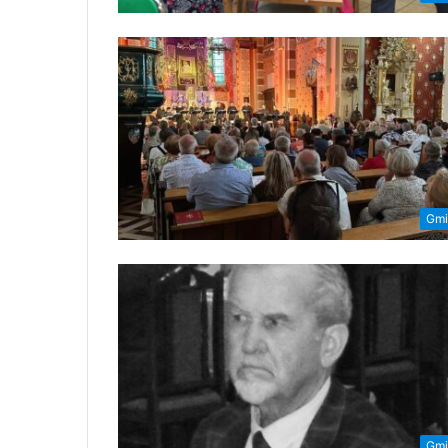
Gmi
Gmi