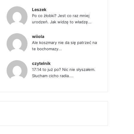
Leszek
Po co żłobki? Jest co raz mniej
urodzeń. Jak widzę to władzę...
wiiola
Ale koszmary nie da się patrzeć na
te bochomazy...
czytelnik
17:14 to już po? Nic nie słyszałem.
Słucham cicho radia....