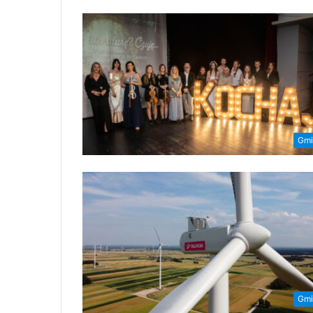
Gmi
Gmi