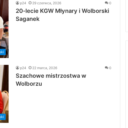
p24
29 czerwca, 2026
0
20-lecie KGW Młynary i Wolborski
Saganek
ski
p24
22 marca, 2026
0
Szachowe mistrzostwa w
Wolborzu
ski