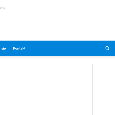
lama
Se
 się
Kontakt
for