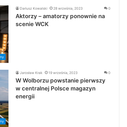
Dariusz Kowalski
28 września, 2023
0
Aktorzy – amatorzy ponownie na
scenie WCK
ny
Jarosław Krak
19 września, 2023
0
W Wolborzu powstanie pierwszy
w centralnej Polsce magazyn
energii
ny