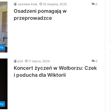
Jarosław Krak
25 sierpnia, 2025
0
Osadzeni pomagają w
przeprowadzce
ny
p24
11 marca, 2024
0
Koncert życzeń w Wolborzu: Czek
i poducha dla Wiktorii
ny