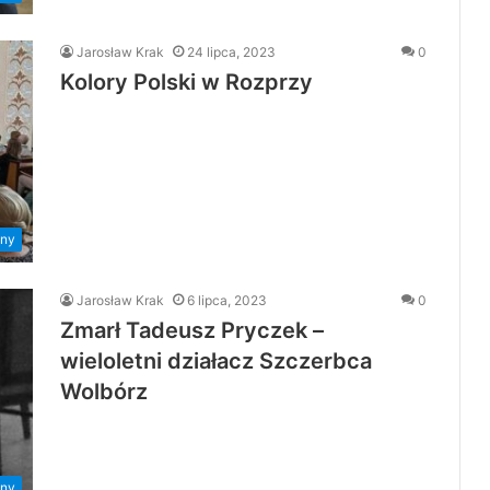
Jarosław Krak
24 lipca, 2023
0
Kolory Polski w Rozprzy
ny
Jarosław Krak
6 lipca, 2023
0
Zmarł Tadeusz Pryczek –
wieloletni działacz Szczerbca
Wolbórz
ny