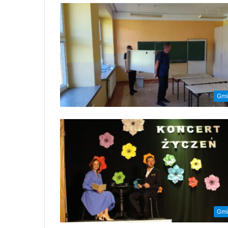
Gmi
Gmi