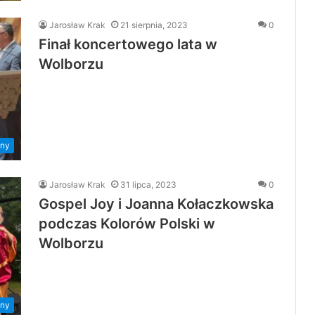
Jarosław Krak
21 sierpnia, 2023
0
Finał koncertowego lata w
Wolborzu
ny
Jarosław Krak
31 lipca, 2023
0
Gospel Joy i Joanna Kołaczkowska
podczas Kolorów Polski w
Wolborzu
ny