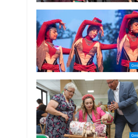
Gmi
Gmi