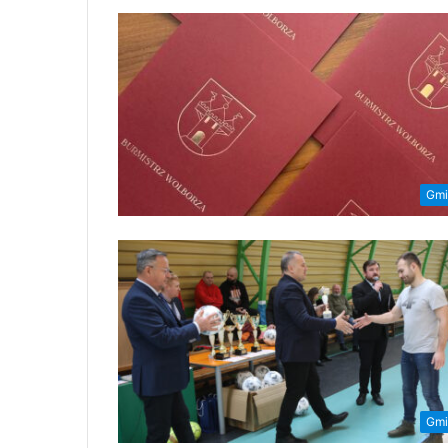
Gmi
Gmi