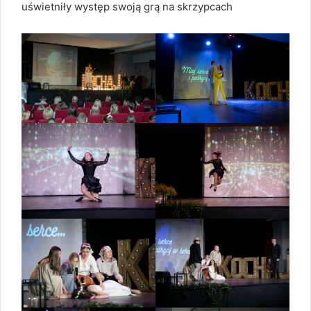
uświetniły występ swoją grą na skrzypcach