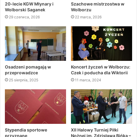
20-lecie KGW Młynary i
Szachowe mistrzostwa w
Wolborski Saganek
Wolborzu
29 czerwca, 2026
22 marca, 2026
Osadzeni pomagają w
Koncert życzeń w Wolborzu:
przeprowadzce
Czek i poducha dla Wiktorii
25 sierpnia, 2025
11 marca, 2024
Stypendia sportowe
XII Halowy Turniej Piłki
przyznane
Nożnej im. Zdzisława Bińka –