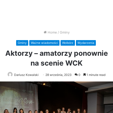
Home
/
Gminy
Gminy
Ważne wiadomości
Wolbórz
Wydarzenia
Aktorzy – amatorzy ponownie
na scenie WCK
Dariusz Kowalski
28 września, 2023
0
1 minute read