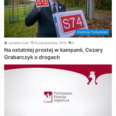
Piotrków Trybunalski
Jarosław Krak
10 października, 2019
0
Na ostatniej prostej w kampanii, Cezary
Grabarczyk o drogach