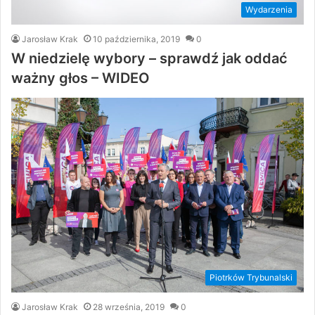
Wydarzenia
Jarosław Krak
10 października, 2019
0
W niedzielę wybory – sprawdź jak oddać
ważny głos – WIDEO
Piotrków Trybunalski
Jarosław Krak
28 września, 2019
0