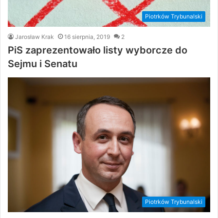
Piotrków Trybunalski
Jarosław Krak
16 sierpnia, 2019
2
PiS zaprezentowało listy wyborcze do
Sejmu i Senatu
Piotrków Trybunalski