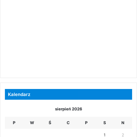
Kalendarz
sierpień 2026
P
W
Ś
C
P
S
N
1
2