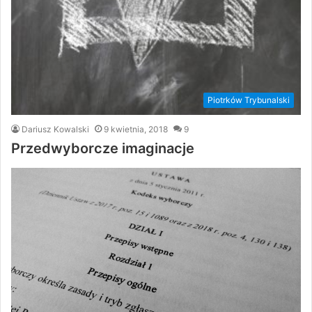
Piotrków Trybunalski
Dariusz Kowalski
9 kwietnia, 2018
9
Przedwyborcze imaginacje