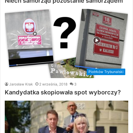
Niech samorząd pozostanie samorządem
Piotrków Trybunalski
Jarosław Krak
2 września, 2018
3
Kandydatka skopiowała spot wyborczy?