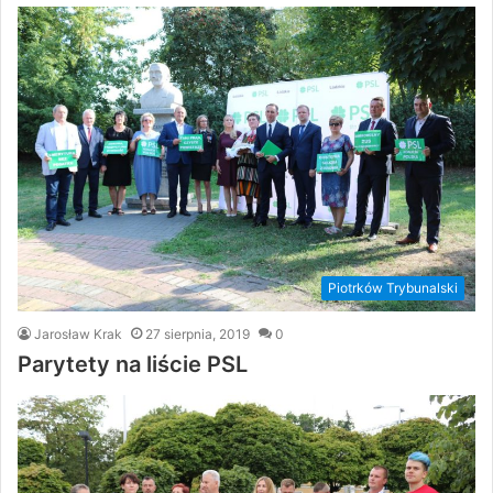
Piotrków Trybunalski
Jarosław Krak
27 sierpnia, 2019
0
Parytety na liście PSL