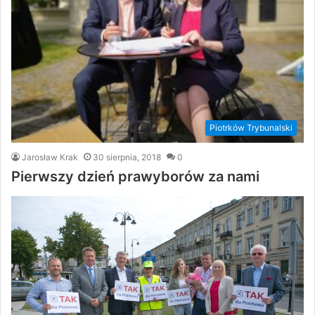
Piotrków Trybunalski
Jarosław Krak
30 sierpnia, 2018
0
Pierwszy dzień prawyborów za nami