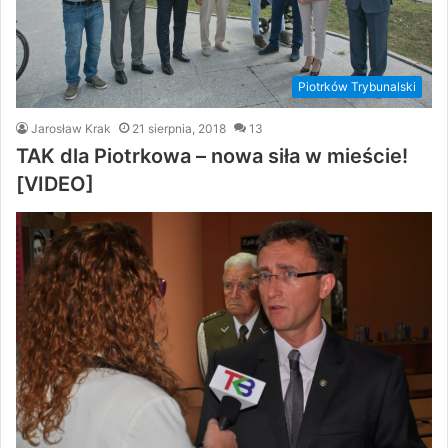
Piotrków Trybunalski
Jarosław Krak
21 sierpnia, 2018
13
TAK dla Piotrkowa – nowa siła w mieście!
[VIDEO]