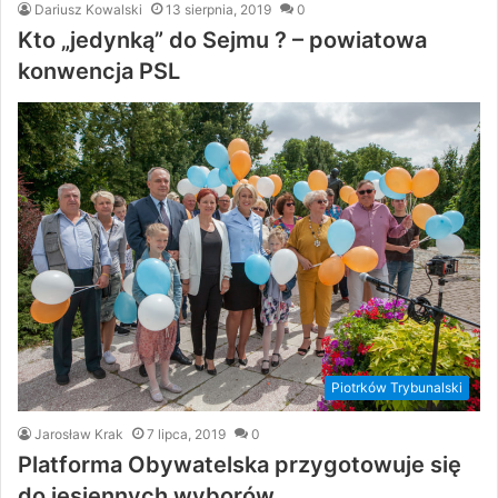
Dariusz Kowalski
13 sierpnia, 2019
0
Kto „jedynką” do Sejmu ? – powiatowa
konwencja PSL
Piotrków Trybunalski
Jarosław Krak
7 lipca, 2019
0
Platforma Obywatelska przygotowuje się
do jesiennych wyborów