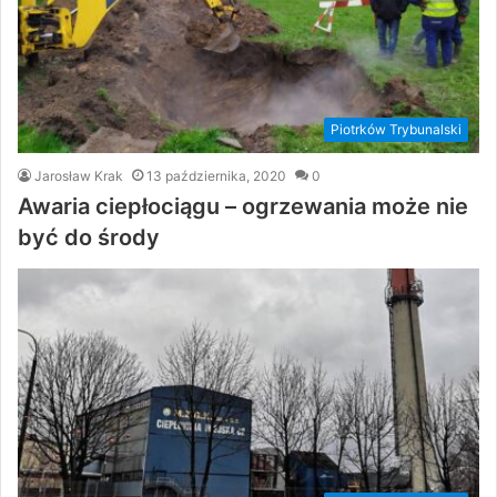
Piotrków Trybunalski
Jarosław Krak
13 października, 2020
0
Awaria ciepłociągu – ogrzewania może nie
być do środy