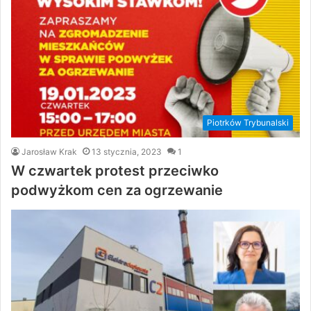
Piotrków Trybunalski
Jarosław Krak
13 stycznia, 2023
1
W czwartek protest przeciwko
podwyżkom cen za ogrzewanie