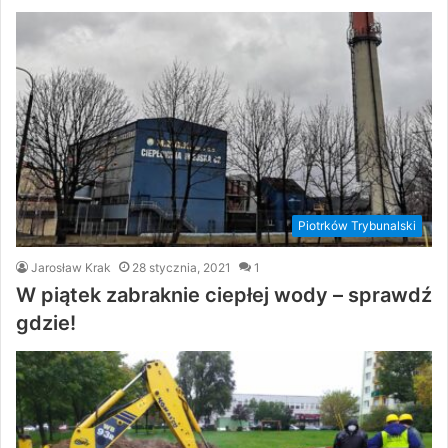
Piotrków Trybunalski
Jarosław Krak
28 stycznia, 2021
1
W piątek zabraknie ciepłej wody – sprawdź
gdzie!