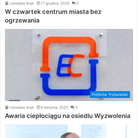
Jarosław Krak
17 grudnia, 2025
0
W czwartek centrum miasta bez
ogrzewania
Piotrków Trybunalski
Jarosław Krak
8 sierpnia, 2025
0
Awaria ciepłociągu na osiedlu Wyzwolenia