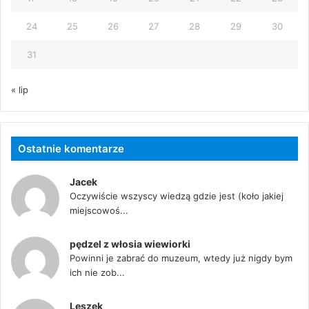
24
25
26
27
28
29
30
31
« lip
Ostatnie komentarze
Jacek
Oczywiście wszyscy wiedzą gdzie jest (koło jakiej
miejscowoś...
pędzel z włosia wiewiorki
Powinni je zabrać do muzeum, wtedy już nigdy bym
ich nie zob...
Leszek