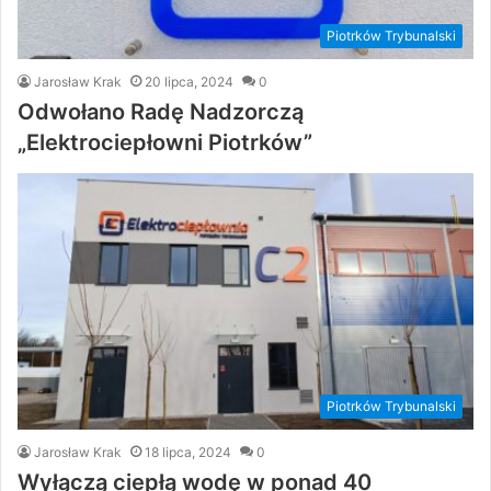
Piotrków Trybunalski
Jarosław Krak
20 lipca, 2024
0
Odwołano Radę Nadzorczą
„Elektrociepłowni Piotrków”
Piotrków Trybunalski
Jarosław Krak
18 lipca, 2024
0
Wyłączą ciepłą wodę w ponad 40