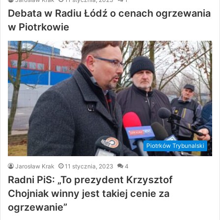
Debata w Radiu Łódź o cenach ogrzewania
w Piotrkowie
Piotrków Trybunalski
Jarosław Krak
11 stycznia, 2023
4
Radni PiS: „To prezydent Krzysztof
Chojniak winny jest takiej cenie za
ogrzewanie”