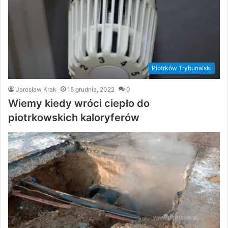
Piotrków Trybunalski
Jarosław Krak
15 grudnia, 2022
0
Wiemy kiedy wróci ciepło do
piotrkowskich kaloryferów