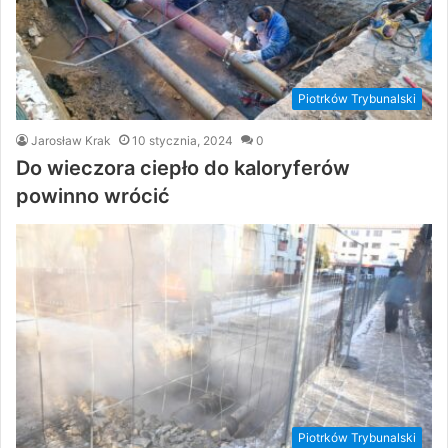
Piotrków Trybunalski
Jarosław Krak
10 stycznia, 2024
0
Do wieczora ciepło do kaloryferów
powinno wrócić
Piotrków Trybunalski