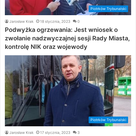
Piotrków Trybunalski
Jarosław Krak
18 stycznia, 2023
0
Podwyżka ogrzewania: Jest wniosek o
zwołanie nadzwyczajnej sesji Rady Miasta,
kontrolę NIK oraz wojewody
Piotrków Trybunalski
Jarosław Krak
17 stycznia, 2023
3