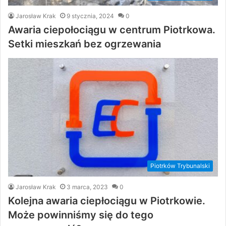
Jarosław Krak
9 stycznia, 2024
0
Awaria ciepołociągu w centrum Piotrkowa.
Setki mieszkań bez ogrzewania
Piotrków Trybunalski
Jarosław Krak
3 marca, 2023
0
Kolejna awaria ciepłociągu w Piotrkowie.
Może powinniśmy się do tego