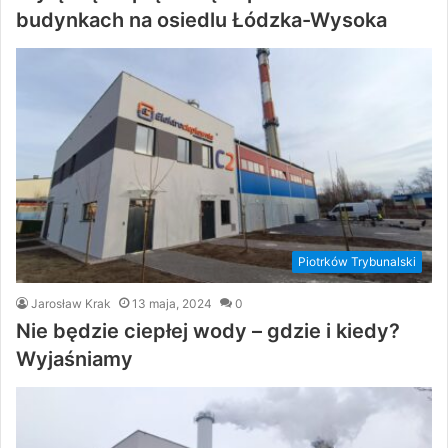
budynkach na osiedlu Łódzka-Wysoka
Piotrków Trybunalski
Jarosław Krak
13 maja, 2024
0
Nie będzie ciepłej wody – gdzie i kiedy?
Wyjaśniamy