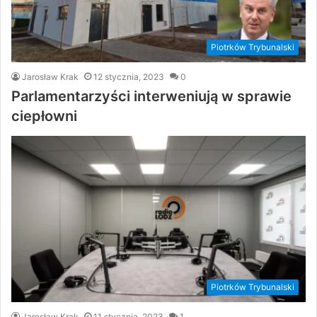
Piotrków Trybunalski
Jarosław Krak
12 stycznia, 2023
0
Parlamentarzyści interweniują w sprawie
ciepłowni
Piotrków Trybunalski
Jarosław Krak
11 stycznia, 2023
1