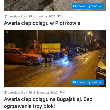
Piotrków Trybunalski
Jarosław Krak
14 grudnia, 2022
1
Awaria ciepłociągu w Piotrkowie
Piotrków Trybunalski
Jarosław Krak
18 listopada, 2022
0
Awaria ciepłociągu na Bugajskiej. Bez
ogrzewania trzy bloki