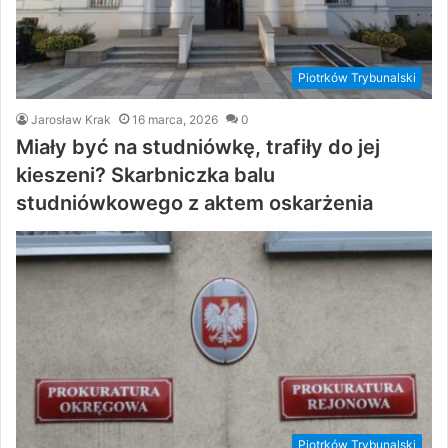
Piotrków Trybunalski
Jarosław Krak
16 marca, 2026
0
Miały być na studniówkę, trafiły do jej
kieszeni? Skarbniczka balu
studniówkowego z aktem oskarżenia
Piotrków Trybunalski