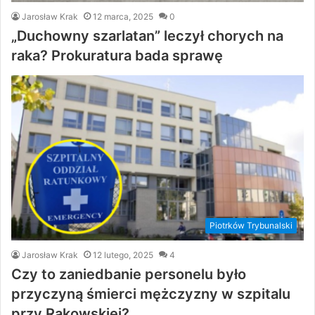
Jarosław Krak
12 marca, 2025
0
„Duchowny szarlatan” leczył chorych na
raka? Prokuratura bada sprawę
Piotrków Trybunalski
Jarosław Krak
12 lutego, 2025
4
Czy to zaniedbanie personelu było
przyczyną śmierci mężczyzny w szpitalu
przy Rakowskiej?