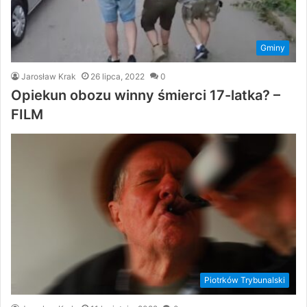
Gminy
Jarosław Krak
26 lipca, 2022
0
Opiekun obozu winny śmierci 17-latka? –
FILM
Piotrków Trybunalski