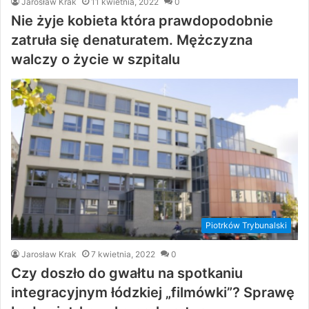
Jarosław Krak
11 kwietnia, 2022
0
Nie żyje kobieta która prawdopodobnie
zatruła się denaturatem. Mężczyzna
walczy o życie w szpitalu
Piotrków Trybunalski
Jarosław Krak
7 kwietnia, 2022
0
Czy doszło do gwałtu na spotkaniu
integracyjnym łódzkiej „filmówki”? Sprawę