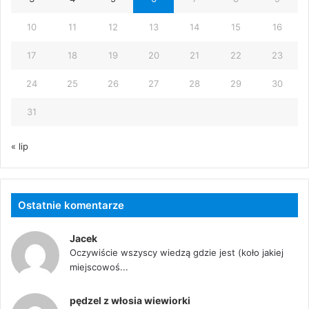
10
11
12
13
14
15
16
17
18
19
20
21
22
23
24
25
26
27
28
29
30
31
« lip
Ostatnie komentarze
Jacek
Oczywiście wszyscy wiedzą gdzie jest (koło jakiej
miejscowoś...
pędzel z włosia wiewiorki