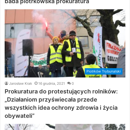
bada piotrkowska prokuratura
Piotrków Trybunalski
Jarosław Krak
16 grudnia, 2021
0
Prokuratura do protestujących rolników:
„Działaniom przyświecała przede
wszystkich idea ochrony zdrowia i życia
obywateli”