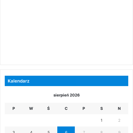
Kalendarz
sierpień 2026
P
W
Ś
C
P
S
N
1
2
3
4
5
6
7
8
9