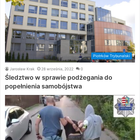
Piotrków Trybunalski
Jarosław Krak
28 września, 2022
0
Śledztwo w sprawie podżegania do
popełnienia samobójstwa