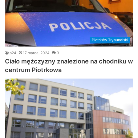
Piotrków Trybunalski
p24
17 marca, 2024
3
Ciało mężczyzny znalezione na chodniku w
centrum Piotrkowa