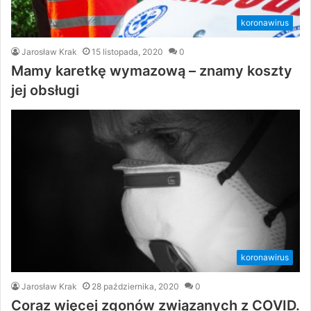
koronawirus
Jarosław Krak
15 listopada, 2020
0
Mamy karetkę wymazową – znamy koszty
jej obsługi
koronawirus
Jarosław Krak
28 października, 2020
0
Coraz więcej zgonów związanych z COVID.