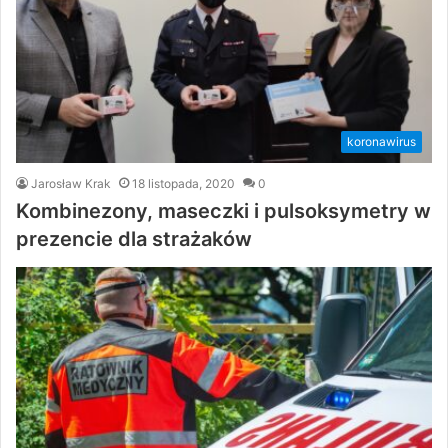
koronawirus
Jarosław Krak
18 listopada, 2020
0
Kombinezony, maseczki i pulsoksymetry w
prezencie dla strażaków