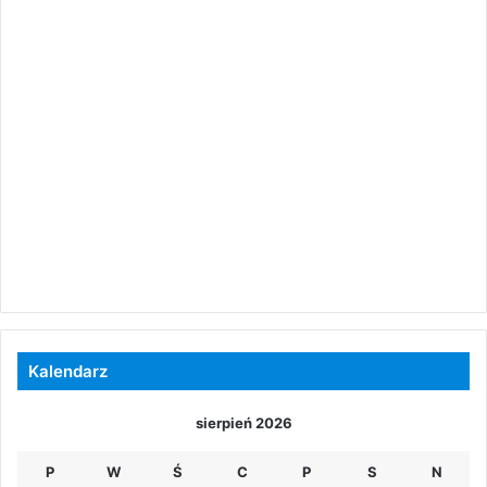
Kalendarz
sierpień 2026
P
W
Ś
C
P
S
N