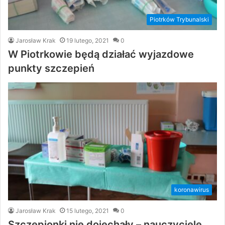
Piotrków Trybunalski
Jarosław Krak
19 lutego, 2021
0
W Piotrkowie będą działać wyjazdowe
punkty szczepień
koronawirus
Jarosław Krak
15 lutego, 2021
0
Szczepionki nie dojechały – nauczyciele