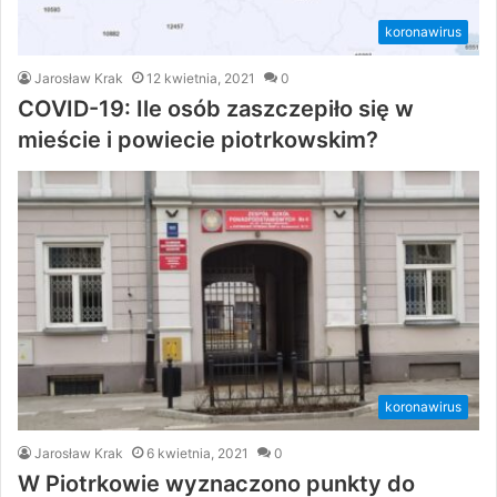
koronawirus
Jarosław Krak
12 kwietnia, 2021
0
COVID-19: Ile osób zaszczepiło się w
mieście i powiecie piotrkowskim?
koronawirus
Jarosław Krak
6 kwietnia, 2021
0
W Piotrkowie wyznaczono punkty do