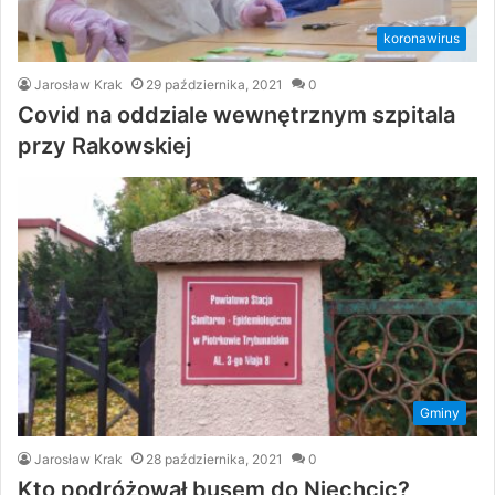
koronawirus
Jarosław Krak
29 października, 2021
0
Covid na oddziale wewnętrznym szpitala
przy Rakowskiej
Gminy
Jarosław Krak
28 października, 2021
0
Kto podróżował busem do Niechcic?