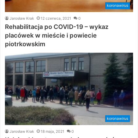
koronawirus
Jarosław Krak
12 czerwca, 2021
0
Rehabilitacja po COVID-19 – wykaz
placówek w mieście i powiecie
piotrkowskim
koronawirus
Jarosław Krak
18 maja, 2021
0