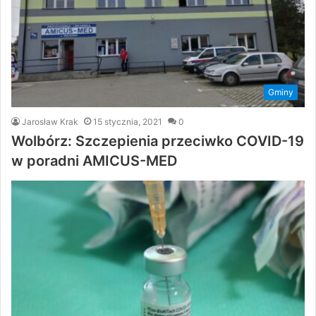
Gminy
Jarosław Krak
15 stycznia, 2021
0
Wolbórz: Szczepienia przeciwko COVID-19
w poradni AMICUS-MED