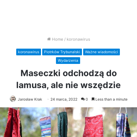
Home
/
koronawirus
koronawirus
Piotrków Trybunalski
Ważne wiadomości
Wydarzenia
Maseczki odchodzą do
lamusa, ale nie wszędzie
Jarosław Krak
24 marca, 2022
0
Less than a minute