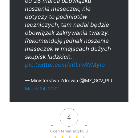
od 28 marca obowiązku
noszenia maseczek, nie
dotyczy to podmiotów
leczniczych, tam nadal będzie
obowiązek zakrywania twarzy.
Rekomenduję jednak noszenie
maseczek w miejscach dużych
skupisk ludzkich.
pic.twitter.com/x0LrwWMyIo
— Ministerstwo Zdrowia (@MZ_GOV_PL)
March 24, 2022
4
Oceń temat artykułu