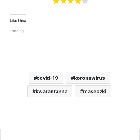
Like this:
Loading...
covid-19
koronawirus
kwarantanna
maseczki