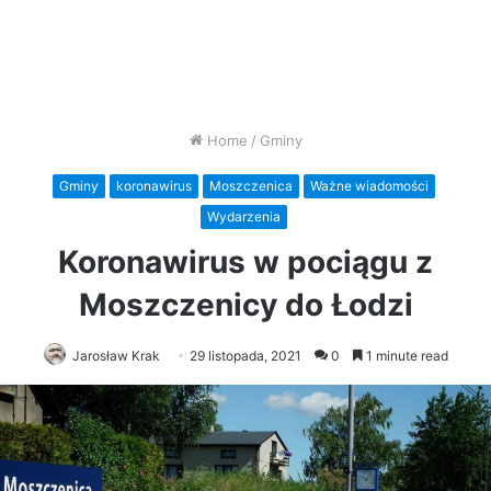
Home
/
Gminy
Gminy
koronawirus
Moszczenica
Ważne wiadomości
Wydarzenia
Koronawirus w pociągu z
Moszczenicy do Łodzi
Jarosław Krak
29 listopada, 2021
0
1 minute read