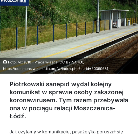
Foto: MOs810 - Praca własna, CC BY-SA 4.0,
https://commons.wikimedia.org/w/index.php?curid=50099631
Piotrkowski sanepid wydał kolejny
komunikat w sprawie osoby zakażonej
koronawirusem. Tym razem przebywała
ona w pociągu relacji Moszczenica-
Łódź.
Jak czytamy w komunikacie, pasażer/ka poruszał się