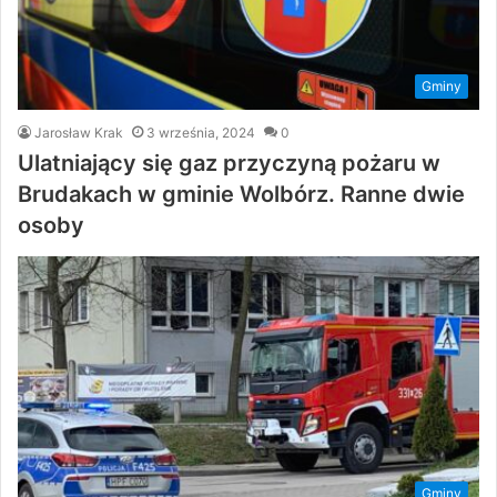
Gminy
Jarosław Krak
3 września, 2024
0
Ulatniający się gaz przyczyną pożaru w
Brudakach w gminie Wolbórz. Ranne dwie
osoby
Gminy