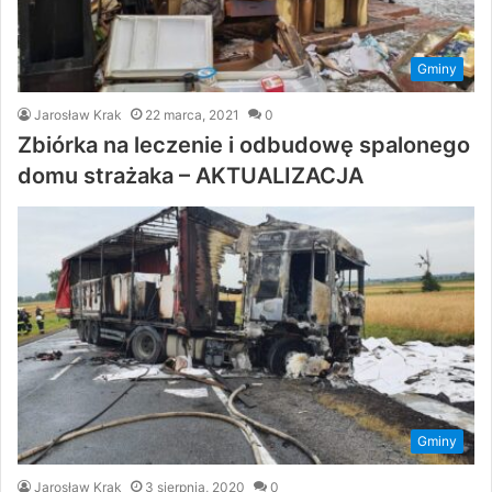
Gminy
Jarosław Krak
22 marca, 2021
0
Zbiórka na leczenie i odbudowę spalonego
domu strażaka – AKTUALIZACJA
Gminy
Jarosław Krak
3 sierpnia, 2020
0