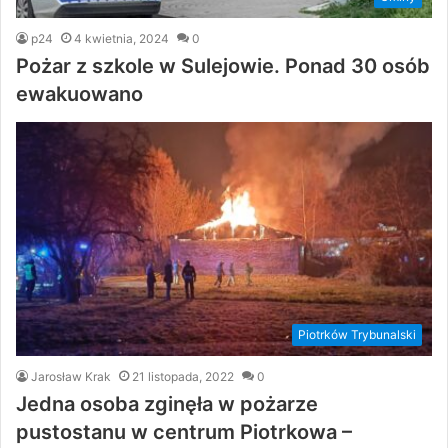
p24
4 kwietnia, 2024
0
Pożar z szkole w Sulejowie. Ponad 30 osób
ewakuowano
Piotrków Trybunalski
Jarosław Krak
21 listopada, 2022
0
Jedna osoba zginęła w pożarze
pustostanu w centrum Piotrkowa –