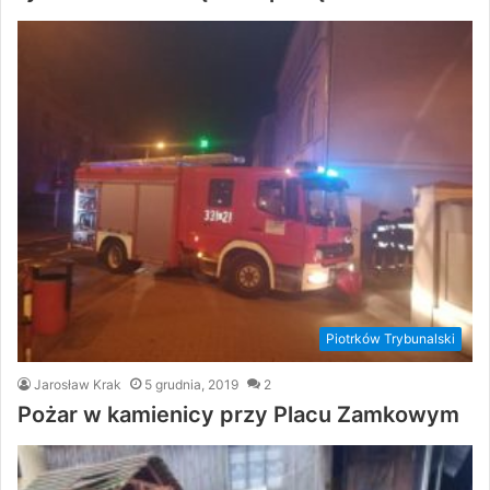
Piotrków Trybunalski
Jarosław Krak
5 grudnia, 2019
2
Pożar w kamienicy przy Placu Zamkowym