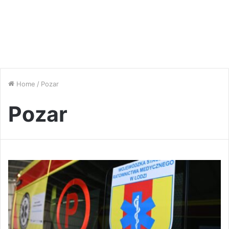
Home
/
Pozar
Pozar