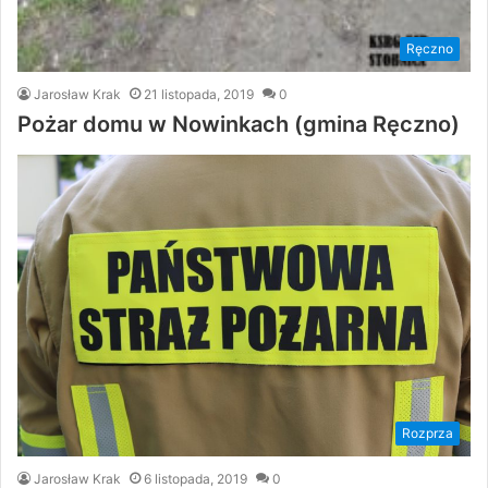
Ręczno
Jarosław Krak
21 listopada, 2019
0
Pożar domu w Nowinkach (gmina Ręczno)
Rozprza
Jarosław Krak
6 listopada, 2019
0