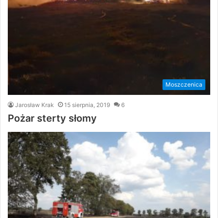
Moszczenica
Jarosław Krak
15 sierpnia, 2019
6
Pożar sterty słomy