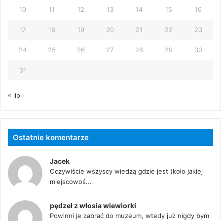
10
11
12
13
14
15
16
17
18
19
20
21
22
23
24
25
26
27
28
29
30
31
« lip
Ostatnie komentarze
Jacek
Oczywiście wszyscy wiedzą gdzie jest (koło jakiej
miejscowoś...
pędzel z włosia wiewiorki
Powinni je zabrać do muzeum, wtedy już nigdy bym