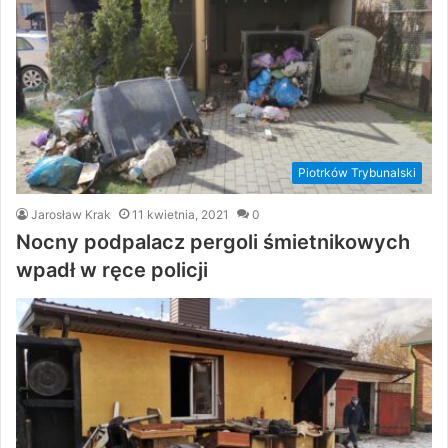
Piotrków Trybunalski
Jarosław Krak
11 kwietnia, 2021
0
Nocny podpalacz pergoli śmietnikowych
wpadł w ręce policji