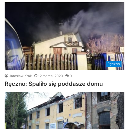
Ręczno
Jarosław Krak
12 marca, 2020
0
Ręczno: Spaliło się poddasze domu