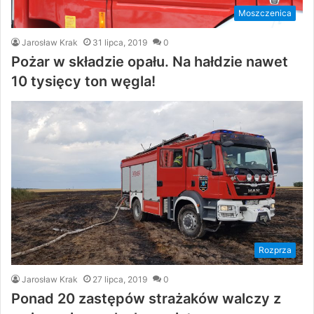
Moszczenica
Jarosław Krak
31 lipca, 2019
0
Pożar w składzie opału. Na hałdzie nawet
10 tysięcy ton węgla!
Rozprza
Jarosław Krak
27 lipca, 2019
0
Ponad 20 zastępów strażaków walczy z