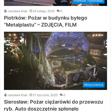
Piotrków Trybunalski
Jarosław Krak
24 lutego, 2020
0
Piotrków: Pożar w budynku byłego
”Metalplastu” – ZDJĘCIA, FILM
Moszczenica
Jarosław Krak
27 stycznia, 2020
0
Sierosław: Pożar ciężarówki do przewozu
ryb. Auto doszczętnie spłonęło