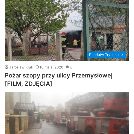
Piotrków Trybunalski
Jarosław Krak
10 maja, 2020
0
Pożar szopy przy ulicy Przemysłowej
[FILM, ZDJĘCIA]