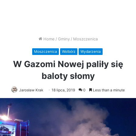
Home
/
Gminy
/
Moszczenica
Moszczenica
Wolbórz
Wydarzenia
W Gazomi Nowej paliły się
baloty słomy
Jarosław Krak
18 lipca, 2019
0
Less than a minute