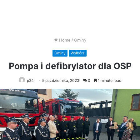
Home
/
Gminy
Gminy
Wolbórz
Pompa i defibrylator dla OSP
p24
5 października, 2023
0
1 minute read