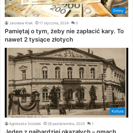
Gminy
Jarosław Krak
17 stycznia, 2024
0
Pamiętaj o tym, żeby nie zapłacić kary. To
nawet 2 tysiące złotych
Kultura
Agnieszka Szóstek
28 października, 2023
1
Jeden z najbardziej okazałych – gmach