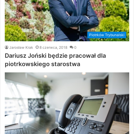
Piotrków Trybunalski
Jarosław Krak
8 czerwca, 2018
0
Dariusz Joński będzie pracował dla
piotrkowskiego starostwa