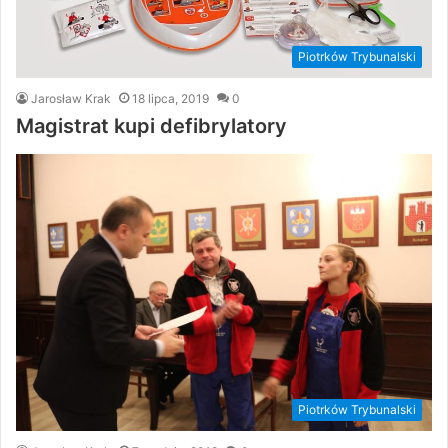
Piotrków Trybunalski
Jarosław Krak
18 lipca, 2019
0
Magistrat kupi defibrylatory
Piotrków Trybunalski