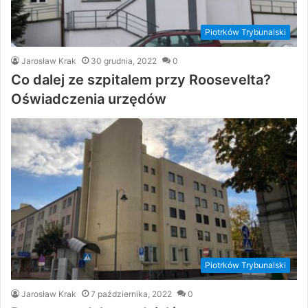
Piotrków Trybunalski
Jarosław Krak
30 grudnia, 2022
0
Co dalej ze szpitalem przy Roosevelta?
Oświadczenia urzędów
Piotrków Trybunalski
Jarosław Krak
7 października, 2022
0