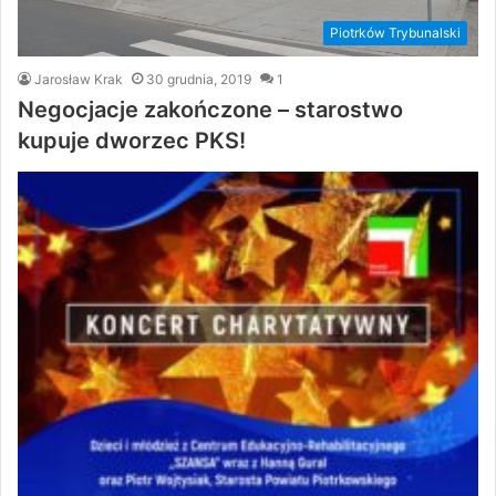
Piotrków Trybunalski
Jarosław Krak
30 grudnia, 2019
1
Negocjacje zakończone – starostwo
kupuje dworzec PKS!