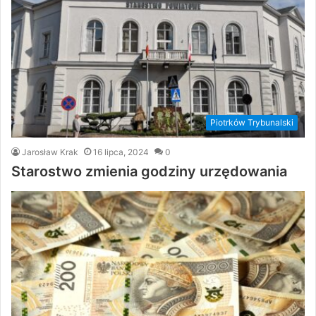
Piotrków Trybunalski
Jarosław Krak
16 lipca, 2024
0
Starostwo zmienia godziny urzędowania