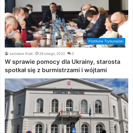
Piotrków Trybunalski
Jarosław Krak
28 lutego, 2022
0
W sprawie pomocy dla Ukrainy, starosta
spotkał się z burmistrzami i wójtami