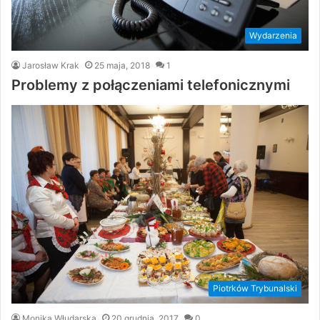
Wydarzenia
Jarosław Krak
25 maja, 2018
1
Problemy z połączeniami telefonicznymi
Piotrków Trybunalski
Monika Włudarska
20 grudnia, 2017
0