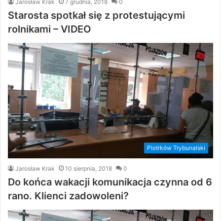
Jarosław Krak
7 grudnia, 2018
0
Starosta spotkał się z protestującymi
rolnikami – VIDEO
Piotrków Trybunalski
Jarosław Krak
10 sierpnia, 2018
0
Do końca wakacji komunikacja czynna od 6
rano. Klienci zadowoleni?