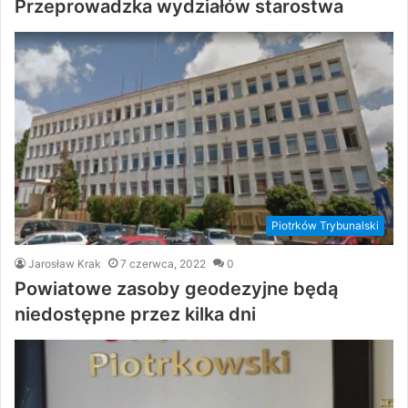
Przeprowadzka wydziałów starostwa
Piotrków Trybunalski
Jarosław Krak
7 czerwca, 2022
0
Powiatowe zasoby geodezyjne będą
niedostępne przez kilka dni