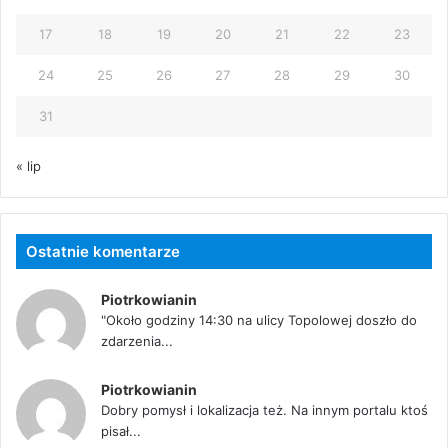
17
18
19
20
21
22
23
24
25
26
27
28
29
30
31
« lip
Ostatnie komentarze
Piotrkowianin
"Około godziny 14:30 na ulicy Topolowej doszło do
zdarzenia...
Piotrkowianin
Dobry pomysł i lokalizacja też. Na innym portalu ktoś
pisał...