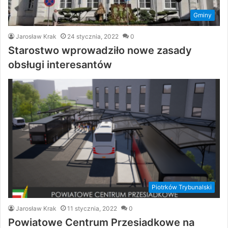
Gminy
Jarosław Krak
24 stycznia, 2022
0
Starostwo wprowadziło nowe zasady
obsługi interesantów
Piotrków Trybunalski
Jarosław Krak
11 stycznia, 2022
0
Powiatowe Centrum Przesiadkowe na