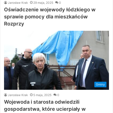
Jarosław Krak
29 maja, 2025
0
Oświadczenie wojewody łódzkiego w
sprawie pomocy dla mieszkańców
Rozprzy
Gminy
Jarosław Krak
5 maja, 2025
0
Wojewoda i starosta odwiedzili
gospodarstwa, które ucierpiały w