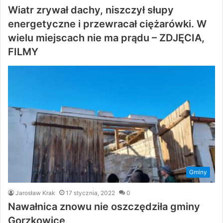
Wiatr zrywał dachy, niszczył słupy
energetyczne i przewracał ciężarówki. W
wielu miejscach nie ma prądu – ZDJĘCIA,
FILMY
Gminy
Jarosław Krak
17 stycznia, 2022
0
Nawałnica znowu nie oszczędziła gminy
Gorzkowice