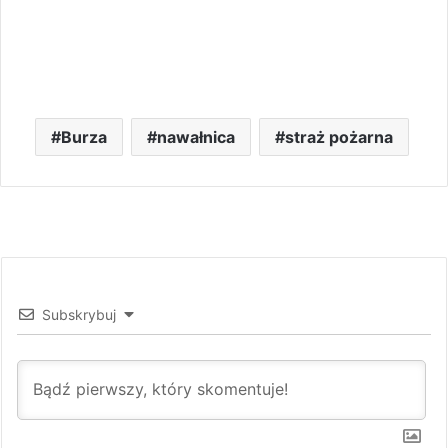
Burza
nawałnica
straż pożarna
Subskrybuj