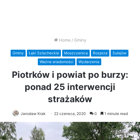
Home
/
Gminy
Gminy
Łęki Szlacheckie
Moszczenica
Rozprza
Sulejów
Ważne wiadomości
Wydarzenia
Piotrków i powiat po burzy:
ponad 25 interwencji
strażaków
Jarosław Krak
22 czerwca, 2020
0
1 minute read