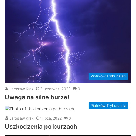
Piotrków Trybunalski
Jarosław Krak
21 czerwca, 2023
0
Uwaga na silne burze!
Piotrków Trybunalski
Jarosław Krak
1 lipca, 2022
0
Uszkodzenia po burzach