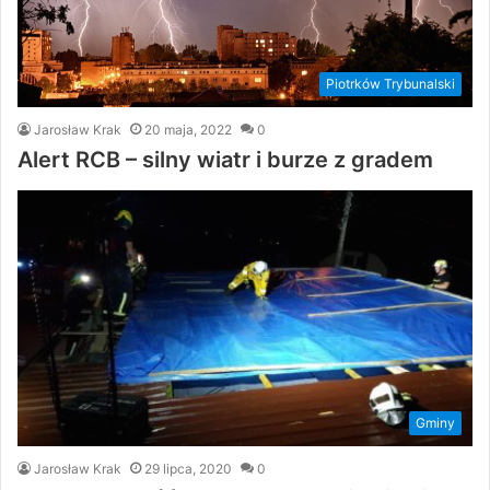
Piotrków Trybunalski
Jarosław Krak
20 maja, 2022
0
Alert RCB – silny wiatr i burze z gradem
Gminy
Jarosław Krak
29 lipca, 2020
0