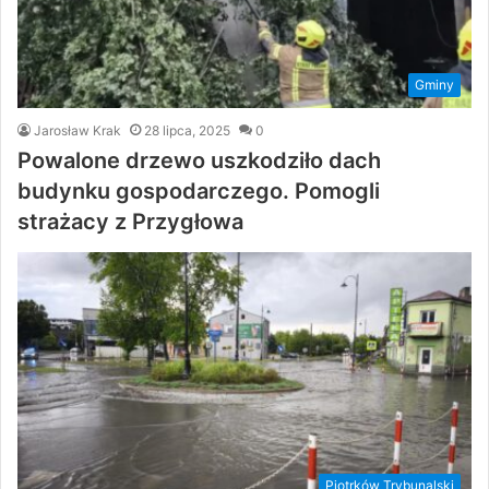
Gminy
Jarosław Krak
28 lipca, 2025
0
Powalone drzewo uszkodziło dach
budynku gospodarczego. Pomogli
strażacy z Przygłowa
Piotrków Trybunalski