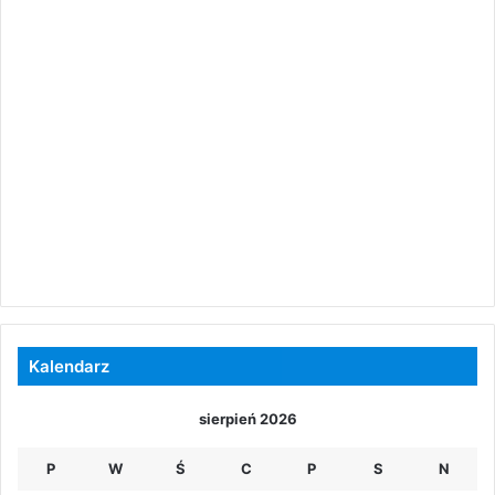
Kalendarz
sierpień 2026
P
W
Ś
C
P
S
N