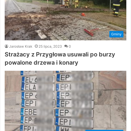
Gminy
Jarosław Krak
25 lipca, 2023
0
Strażacy z Przygłowa usuwali po burzy
powalone drzewa i konary