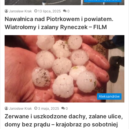
Jarosław Krak
13 lipca, 2025
0
Nawałnica nad Piotrkowem i powiatem.
Wiatrołomy i zalany Ryneczek – FILM
Aleksandrów
Jarosław Krak
3 maja, 2025
0
Zerwane i uszkodzone dachy, zalane ulice,
domy bez prądu – krajobraz po sobotniej