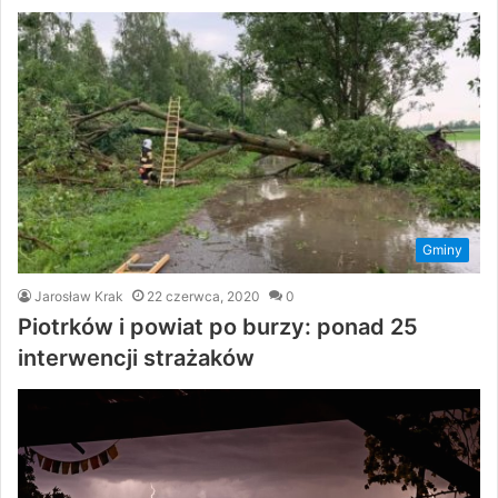
Gminy
Jarosław Krak
22 czerwca, 2020
0
Piotrków i powiat po burzy: ponad 25
interwencji strażaków