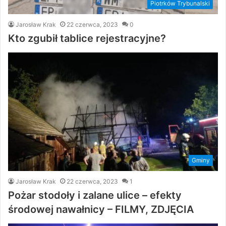
Piotrków Trybunalski
Jarosław Krak
22 czerwca, 2023
0
Kto zgubił tablice rejestracyjne?
Gminy
Jarosław Krak
22 czerwca, 2023
1
Pożar stodoły i zalane ulice – efekty
środowej nawałnicy – FILMY, ZDJĘCIA