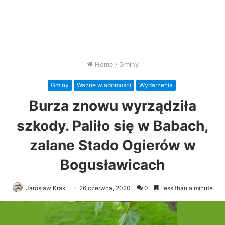
Home
/
Gminy
Gminy
Ważne wiadomości
Wydarzenia
Burza znowu wyrządziła
szkody. Paliło się w Babach,
zalane Stado Ogierów w
Bogusławicach
Jarosław Krak
26 czerwca, 2020
0
Less than a minute