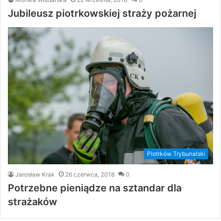
Jubileusz piotrkowskiej straży pożarnej
Piotrków Trybunalski
Jarosław Krak
26 czerwca, 2018
0
Potrzebne pieniądze na sztandar dla
strażaków