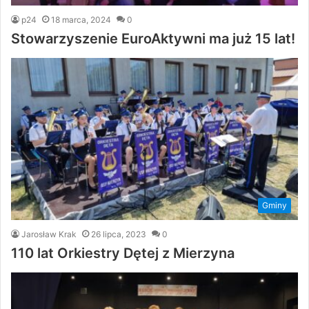
p24
18 marca, 2024
0
Stowarzyszenie EuroAktywni ma już 15 lat!
Gminy
Jarosław Krak
26 lipca, 2023
0
110 lat Orkiestry Dętej z Mierzyna