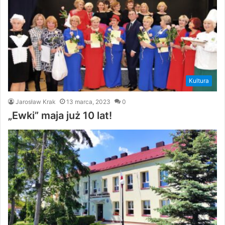
Kultura
Jarosław Krak
13 marca, 2023
0
„Ewki” maja już 10 lat!