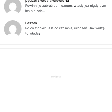
pędzel z włosia wiewiorki
Powinni je zabrać do muzeum, wtedy już nigdy bym
ich nie zob...
Leszek
Po co żłobki? Jest co raz mniej urodzeń. Jak widzę
to władzę...
reklama