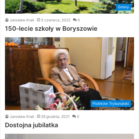
Gminy
Jarosław Krak
3 czerwca, 2022
0
150-lecie szkoły w Boryszowie
Piotrków Trybunalski
Jarosław Krak
29 grudnia, 2021
0
Dostojna jubilatka