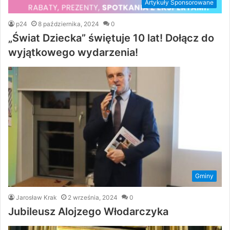
Artykuły Sponsorowane
p24
8 października, 2024
0
„Świat Dziecka” świętuje 10 lat! Dołącz do
wyjątkowego wydarzenia!
Gminy
Jarosław Krak
2 września, 2024
0
Jubileusz Alojzego Włodarczyka