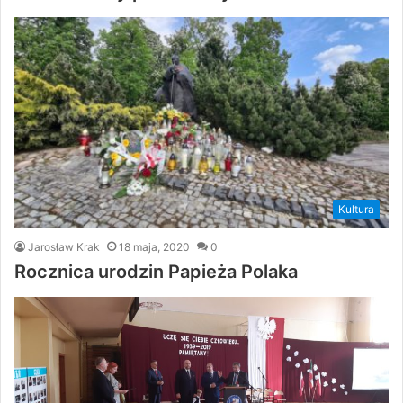
Kultura
Jarosław Krak
18 maja, 2020
0
Rocznica urodzin Papieża Polaka