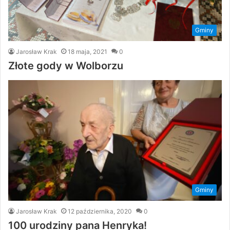
Gminy
Jarosław Krak
18 maja, 2021
0
Złote gody w Wolborzu
Gminy
Jarosław Krak
12 października, 2020
0
100 urodziny pana Henryka!