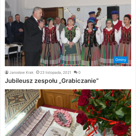
Gminy
Jarosław Krak
23 listopada, 2021
0
Jubileusz zespołu „Grabiczanie”