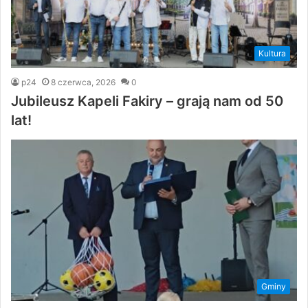
Kultura
p24
8 czerwca, 2026
0
Jubileusz Kapeli Fakiry – grają nam od 50
lat!
Gminy