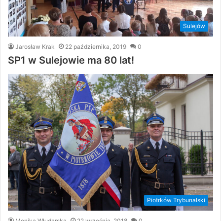
Sulejów
Jarosław Krak
22 października, 2019
0
SP1 w Sulejowie ma 80 lat!
Piotrków Trybunalski
Monika Włudarska
22 września, 2018
0