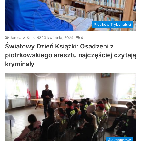
Piotrków Trybunalski
Jarosław Krak
23 kwietnia, 2024
0
Światowy Dzień Książki: Osadzeni z
piotrkowskiego aresztu najczęściej czytają
kryminały
Aleksandrów