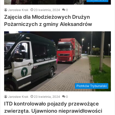
Jarosław Krak
23 kwietnia, 2024
0
Zajęcia dla Młodzieżowych Drużyn
Pożarniczych z gminy Aleksandrów
Piotrków Trybunalski
Jarosław Krak
23 kwietnia, 2024
0
ITD kontrolowało pojazdy przewożące
zwierzęta. Ujawniono nieprawidłowości