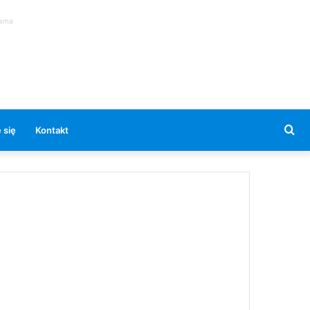
lama
Se
 się
Kontakt
for