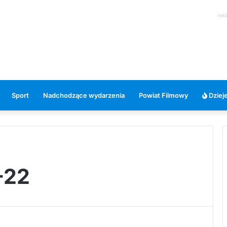
rek
Sport
Nadchodzące wydarzenia
Powiat Filmowy
Dzieje
-22