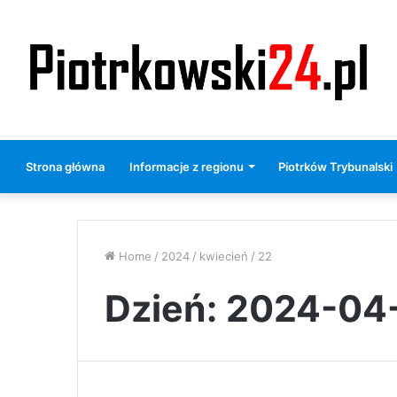
Strona główna
Informacje z regionu
Piotrków Trybunalski
Home
/
2024
/
kwiecień
/
22
Dzień:
2024-04