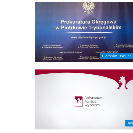
Piotrków Trybunal
Gmi