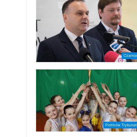
Czarno
Piotrków Trybunal