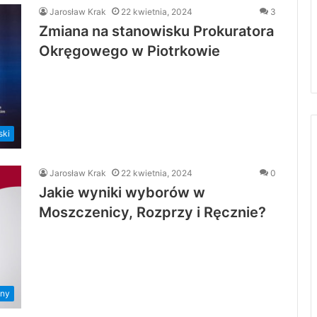
Jarosław Krak
22 kwietnia, 2024
3
Zmiana na stanowisku Prokuratora
Okręgowego w Piotrkowie
ski
Jarosław Krak
22 kwietnia, 2024
0
Jakie wyniki wyborów w
Moszczenicy, Rozprzy i Ręcznie?
ny