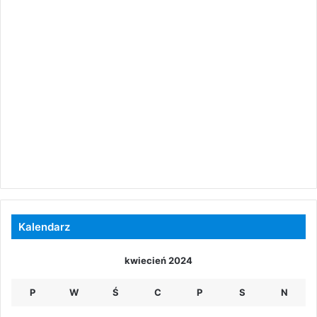
Kalendarz
kwiecień 2024
P
W
Ś
C
P
S
N