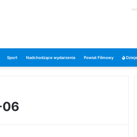
rek
Sport
Nadchodzące wydarzenia
Powiat Filmowy
Dzieje
-06