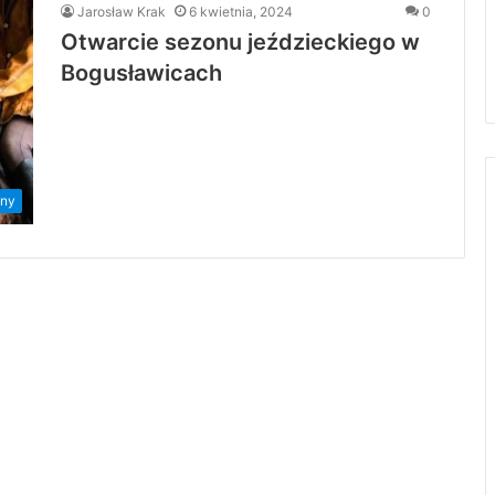
Jarosław Krak
6 kwietnia, 2024
0
Otwarcie sezonu jeździeckiego w
Bogusławicach
ny