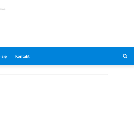
lama
Se
 się
Kontakt
for