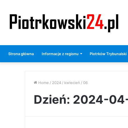
Strona główna
Informacje z regionu
Piotrków Trybunalski
Home
/
2024
/
kwiecień
/
06
Dzień:
2024-04