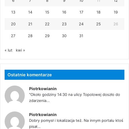
6
7
8
9
10
11
12
13
14
15
16
17
18
19
20
21
22
23
24
25
26
27
28
29
30
31
« lut
kwi »
Ostatnie komentarze
Piotrkowianin
"Około godziny 14:30 na ulicy Topolowej doszło do
zdarzenia...
Piotrkowianin
Dobry pomysł i lokalizacja też. Na innym portalu ktoś
pisał...