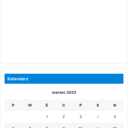
Kalendarz
marzec 2023
P
W
Ś
C
P
S
N
1
2
3
4
5