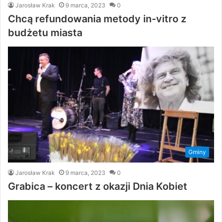
Jarosław Krak
9 marca, 2023
0
Chcą refundowania metody in-vitro z
budżetu miasta
Gminy
Jarosław Krak
9 marca, 2023
0
Grabica – koncert z okazji Dnia Kobiet