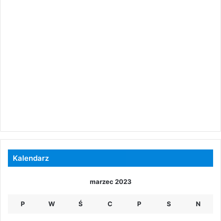
Kalendarz
marzec 2023
P
W
Ś
C
P
S
N