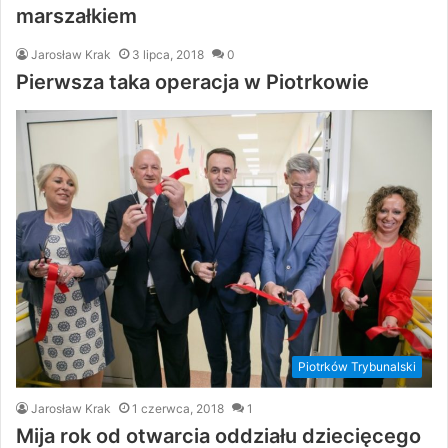
marszałkiem
Jarosław Krak
3 lipca, 2018
0
Pierwsza taka operacja w Piotrkowie
Piotrków Trybunalski
Jarosław Krak
1 czerwca, 2018
1
Mija rok od otwarcia oddziału dziecięcego