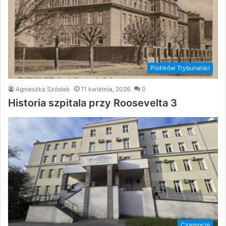
Piotrków Trybunalski
Agnieszka Szóstek
11 kwietnia, 2026
0
Historia szpitala przy Roosevelta 3
Czarnocin