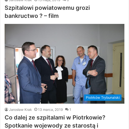
Szpitalowi powiatowemu grozi
bankructwo ? – film
Piotrków Trybunalski
Jarosław Krak
13 marca, 2019
1
Co dalej ze szpitalami w Piotrkowie?
Spotkanie wojewody ze starostą i