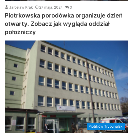
Jarosław Krak
27 maja, 2024
0
Piotrkowska porodówka organizuje dzień
otwarty. Zobacz jak wygląda oddział
położniczy
Piotrków Trybunalski