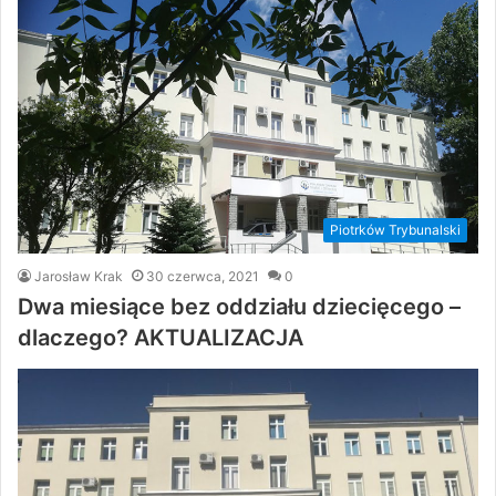
Piotrków Trybunalski
Jarosław Krak
30 czerwca, 2021
0
Dwa miesiące bez oddziału dziecięcego –
dlaczego? AKTUALIZACJA