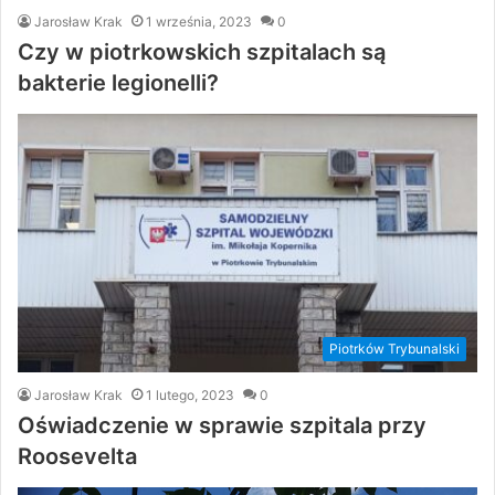
Jarosław Krak
1 września, 2023
0
Czy w piotrkowskich szpitalach są
bakterie legionelli?
Piotrków Trybunalski
Jarosław Krak
1 lutego, 2023
0
Oświadczenie w sprawie szpitala przy
Roosevelta