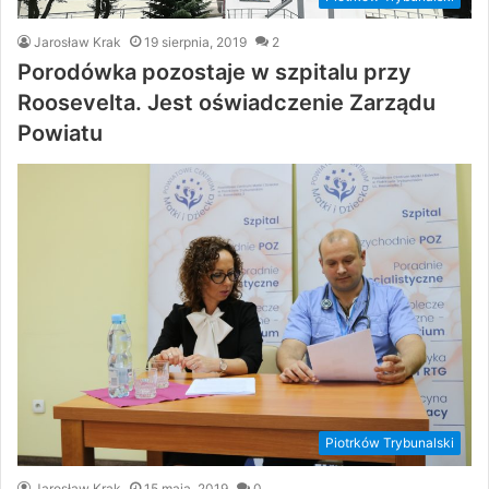
Jarosław Krak
19 sierpnia, 2019
2
Porodówka pozostaje w szpitalu przy
Roosevelta. Jest oświadczenie Zarządu
Powiatu
Piotrków Trybunalski
Jarosław Krak
15 maja, 2019
0