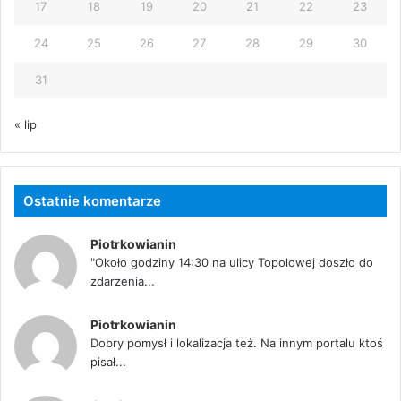
17
18
19
20
21
22
23
24
25
26
27
28
29
30
31
« lip
Ostatnie komentarze
Piotrkowianin
"Około godziny 14:30 na ulicy Topolowej doszło do
zdarzenia...
Piotrkowianin
Dobry pomysł i lokalizacja też. Na innym portalu ktoś
pisał...