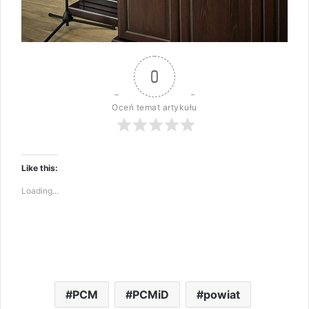
0
Oceń temat artykułu
Like this:
Loading...
PCM
PCMiD
powiat