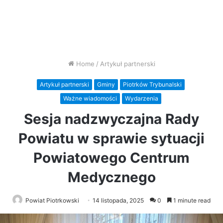
Home
/
Artykuł partnerski
Artykuł partnerski
Gminy
Piotrków Trybunalski
Ważne wiadomości
Wydarzenia
Sesja nadzwyczajna Rady
Powiatu w sprawie sytuacji
Powiatowego Centrum
Medycznego
Powiat Piotrkowski
14 listopada, 2025
0
1 minute read