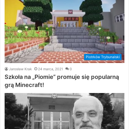
Piotrków Trybunalski
Jarosław Krak
24 marca, 2021
0
Szkoła na „Piomie” promuje się popularną
grą Minecraft!