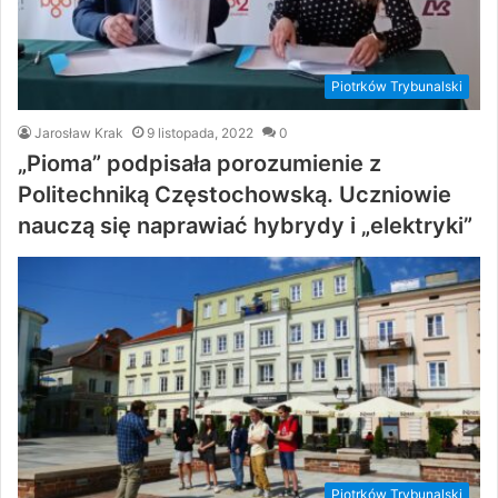
Piotrków Trybunalski
Jarosław Krak
9 listopada, 2022
0
„Pioma” podpisała porozumienie z
Politechniką Częstochowską. Uczniowie
nauczą się naprawiać hybrydy i „elektryki”
Piotrków Trybunalski