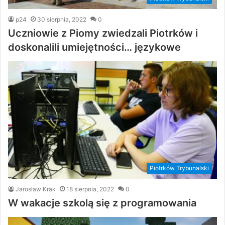
p24
30 sierpnia, 2022
0
Uczniowie z Piomy zwiedzali Piotrków i
doskonalili umiejętności… językowe
Piotrków Trybunalski
Jarosław Krak
18 sierpnia, 2022
0
W wakacje szkolą się z programowania