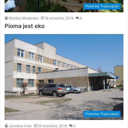
Piotrków Trybunalski
Monika Włudarska
18 września, 2019
0
Pioma jest eko
Piotrków Trybunalski
Jarosław Krak
25 września, 2018
0