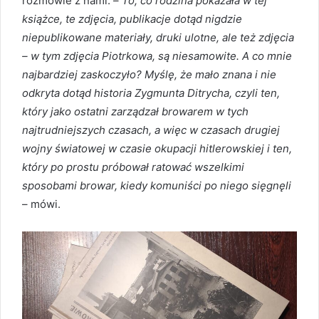
rozmowie z nami: –
To, co rodzina pokazała w tej
książce, te zdjęcia, publikacje dotąd nigdzie
niepublikowane materiały, druki ulotne, ale też zdjęcia
– w tym zdjęcia Piotrkowa, są niesamowite. A co mnie
najbardziej zaskoczyło? Myślę, że mało znana i nie
odkryta dotąd historia Zygmunta Ditrycha, czyli ten,
który jako ostatni zarządzał browarem w tych
najtrudniejszych czasach, a więc w czasach drugiej
wojny światowej w czasie okupacji hitlerowskiej i ten,
który po prostu próbował ratować wszelkimi
sposobami browar, kiedy komuniści po niego sięgnęli
– mówi.