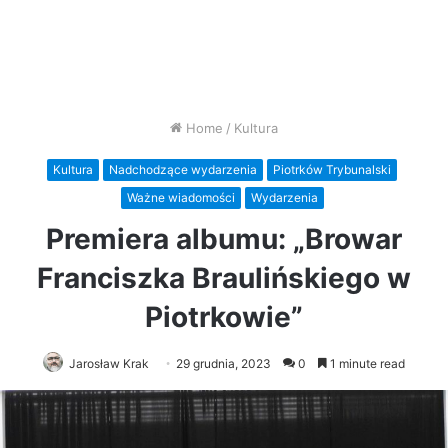
Home
/
Kultura
Kultura
Nadchodzące wydarzenia
Piotrków Trybunalski
Ważne wiadomości
Wydarzenia
Premiera albumu: „Browar
Franciszka Braulińskiego w
Piotrkowie”
Jarosław Krak
29 grudnia, 2023
0
1 minute read