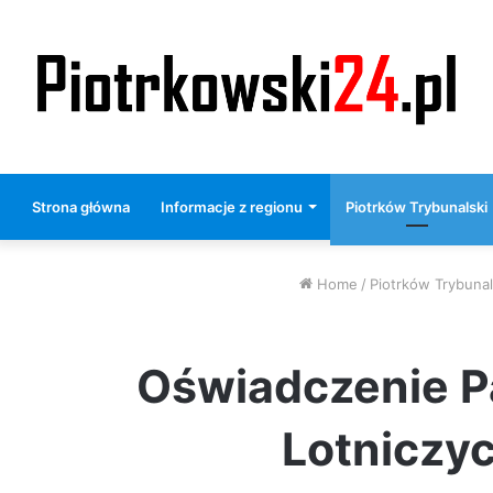
Strona główna
Informacje z regionu
Piotrków Trybunalski
Home
/
Piotrków Trybunal
Oświadczenie P
Lotniczy