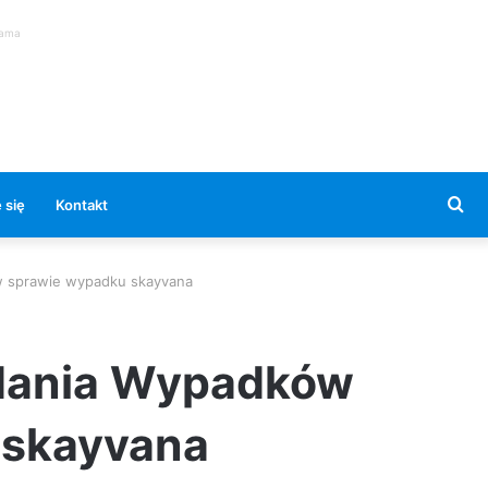
lama
Se
 się
Kontakt
for
w sprawie wypadku skayvana
adania Wypadków
 skayvana