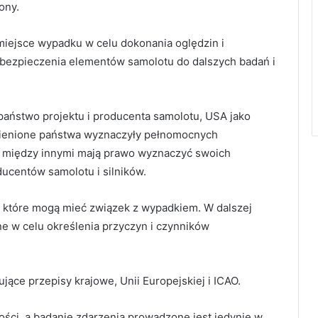
ony.
iejsce wypadku w celu dokonania oględzin i
abezpieczenia elementów samolotu do dalszych badań i
aństwo projektu i producenta samolotu, USA jako
mienione państwa wyznaczyły pełnomocnych
u i między innymi mają prawo wyznaczyć swoich
ucentów samolotu i silników.
, które mogą mieć związek z wypadkiem. W dalszej
ne w celu określenia przyczyn i czynników
ące przepisy krajowe, Unii Europejskiej i ICAO.
ości, a badanie zdarzenia prowadzone jest jedynie w