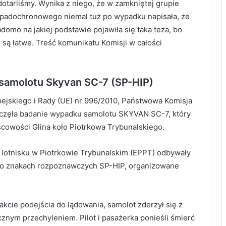
otarliśmy. Wynika z niego, że w zamkniętej grupie
padochronowego niemal tuż po wypadku napisała, że
omo na jakiej podstawie pojawiła się taka teza, bo
e są łatwe. Treść komunikatu Komisji w całości
samolotu Skyvan SC-7 (SP-HIP)
jskiego i Rady (UE) nr 996/2010, Państwowa Komisja
częła badanie wypadku samolotu SKYVAN SC-7, który
scowości Glina koło Piotrkowa Trybunalskiego.
lotnisku w Piotrkowie Trybunalskim (EPPT) odbywały
 o znakach rozpoznawczych SP-HIP, organizowane
akcie podejścia do lądowania, samolot zderzył się z
znym przechyleniem. Pilot i pasażerka ponieśli śmierć