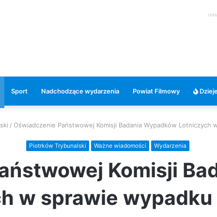
rek
Sport
Nadchodzące wydarzenia
Powiat Filmowy
Dzieje
ski
/
Oświadczenie Państwowej Komisji Badania Wypadków Lotniczych 
Piotrków Trybunalski
Ważne wiadomości
Wydarzenia
aństwowej Komisji B
ch w sprawie wypadku