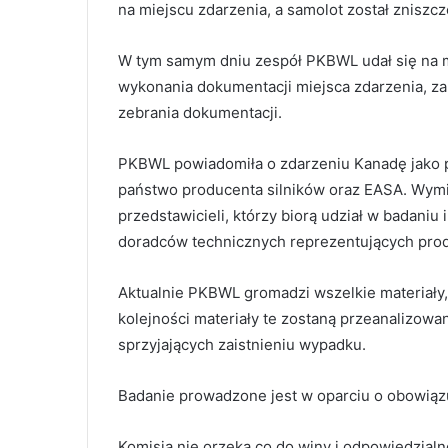
na miejscu zdarzenia, a samolot został zniszcz
W tym samym dniu zespół PKBWL udał się na m
wykonania dokumentacji miejsca zdarzenia, z
zebrania dokumentacji.
PKBWL powiadomiła o zdarzeniu Kanadę jako p
państwo producenta silników oraz EASA. Wy
przedstawicieli, którzy biorą udział w badani
doradców technicznych reprezentujących prod
Aktualnie PKBWL gromadzi wszelkie materiały
kolejności materiały te zostaną przeanalizowa
sprzyjających zaistnieniu wypadku.
Badanie prowadzone jest w oparciu o obowiązuj
Komisja nie orzeka co do winy i odpowiedzialn