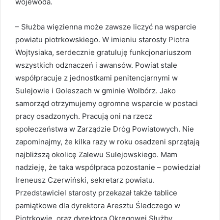
wojewoda.
– Służba więzienna może zawsze liczyć na wsparcie
powiatu piotrkowskiego. W imieniu starosty Piotra
Wojtysiaka, serdecznie gratuluję funkcjonariuszom
wszystkich odznaczeń i awansów. Powiat stale
współpracuje z jednostkami penitencjarnymi w
Sulejowie i Goleszach w gminie Wolbórz. Jako
samorząd otrzymujemy ogromne wsparcie w postaci
pracy osadzonych. Pracują oni na rzecz
społeczeństwa w Zarządzie Dróg Powiatowych. Nie
zapominajmy, że kilka razy w roku osadzeni sprzątają
najbliższą okolicę Zalewu Sulejowskiego. Mam
nadzieję, że taka współpraca pozostanie – powiedział
Ireneusz Czerwiński, sekretarz powiatu.
Przedstawiciel starosty przekazał także tablice
pamiątkowe dla dyrektora Aresztu Śledczego w
Piotrkowie, oraz dyrektora Okręgowej Służby