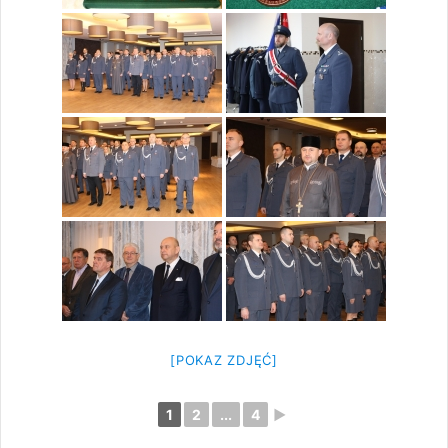
[POKAZ ZDJĘĆ]
1
2
...
4
►