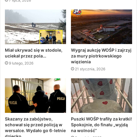
7 lipca, 2026
Miał ukrywać się w stodole,
Wygraj aukcję WOŚP i zajrzyj
uciekał przez pola…
za mury piotrkowskiego
więzienia
9 lutego, 2026
21 stycznia, 2026
Skazany za zabójstwo,
Puszki WOŚP trafiły za kratki!
schował się przed policją w
Spokojnie, do finału „wyjdą
wersalce. Wydało go 6-letnie
na wolność”
dziecko