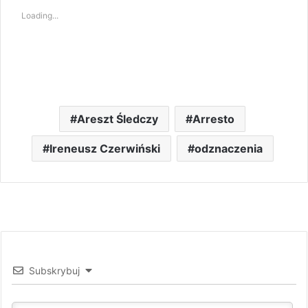
Loading...
Areszt Śledczy
Arresto
Ireneusz Czerwiński
odznaczenia
Subskrybuj