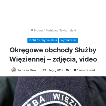
Home
/
Piotrków Trybunalski
Piotrków Trybunalski
Wydarzenia
Okręgowe obchody Służby
Więziennej – zdjęcia, video
Jarosław Krak
13 lutego, 2019
0
1 minute read