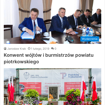
Wydarzenia
Jarosław Krak
1 lutego, 2019
0
Konwent wójtów i burmistrzów powiatu
piotrkowskiego