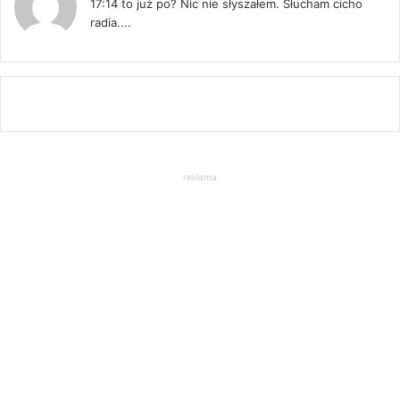
17:14 to już po? Nic nie słyszałem. Słucham cicho
radia....
reklama