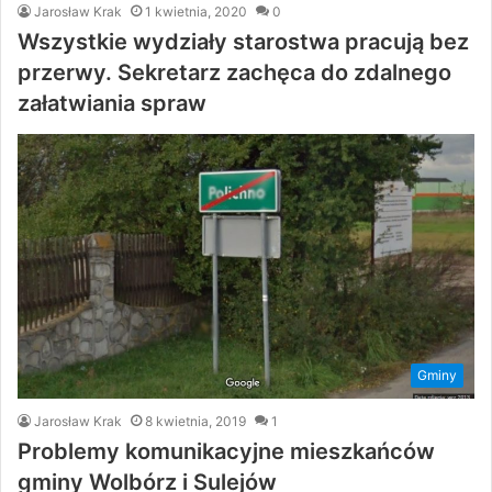
Jarosław Krak
1 kwietnia, 2020
0
Wszystkie wydziały starostwa pracują bez
przerwy. Sekretarz zachęca do zdalnego
załatwiania spraw
Gminy
Jarosław Krak
8 kwietnia, 2019
1
Problemy komunikacyjne mieszkańców
gminy Wolbórz i Sulejów