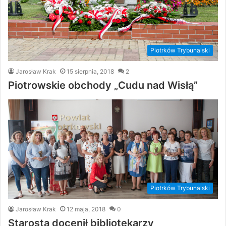
Piotrków Trybunalski
Jarosław Krak
15 sierpnia, 2018
2
Piotrowskie obchody „Cudu nad Wisłą”
Piotrków Trybunalski
Jarosław Krak
12 maja, 2018
0
Starosta docenił bibliotekarzy