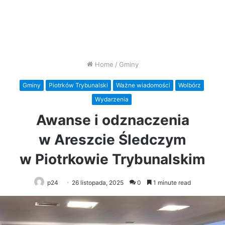
Home
/
Gminy
Gminy
Piotrków Trybunalski
Ważne wiadomości
Wolbórz
Wydarzenia
Awanse i odznaczenia
w Areszcie Śledczym
w Piotrkowie Trybunalskim
p24
26 listopada, 2025
0
1 minute read