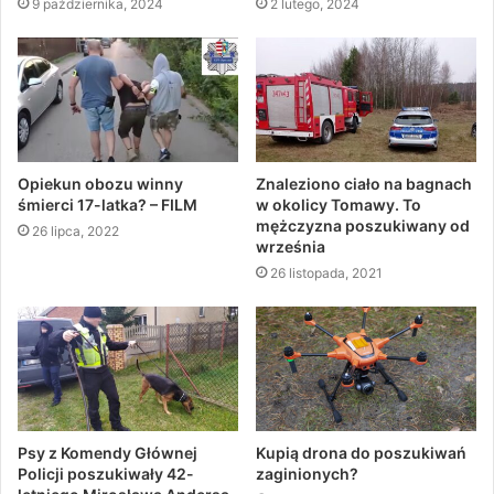
9 października, 2024
2 lutego, 2024
Opiekun obozu winny
Znaleziono ciało na bagnach
śmierci 17-latka? – FILM
w okolicy Tomawy. To
mężczyzna poszukiwany od
26 lipca, 2022
września
26 listopada, 2021
Psy z Komendy Głównej
Kupią drona do poszukiwań
Policji poszukiwały 42-
zaginionych?