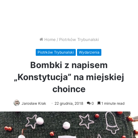
Home
/
Piotrków Trybunalski
Piotrków Trybunalski
Wydarzenia
Bombki z napisem
„Konstytucja” na miejskiej
choince
Jarosław Krak
22 grudnia, 2018
0
1 minute read