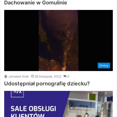
Dachowanie w Gomulinie
Gminy
Jarosław Krak
28 listopada, 2022
0
Udostępniał pornografię dziecku?