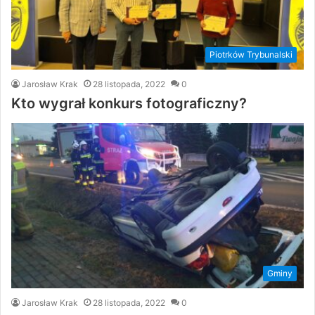
Piotrków Trybunalski
Jarosław Krak
28 listopada, 2022
0
Kto wygrał konkurs fotograficzny?
Gminy
Jarosław Krak
28 listopada, 2022
0