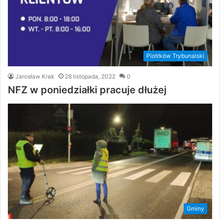
Piotrków Trybunalski
Jarosław Krak
28 listopada, 2022
0
NFZ w poniedziałki pracuje dłużej
Gminy