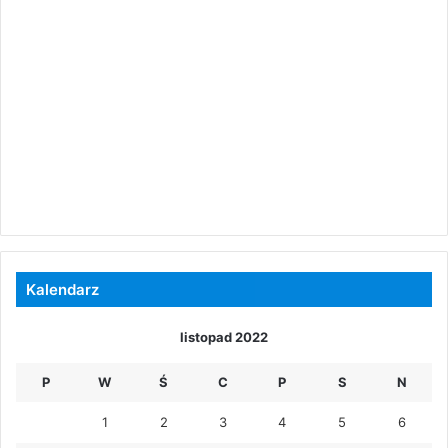
Kalendarz
listopad 2022
P
W
Ś
C
P
S
N
1
2
3
4
5
6