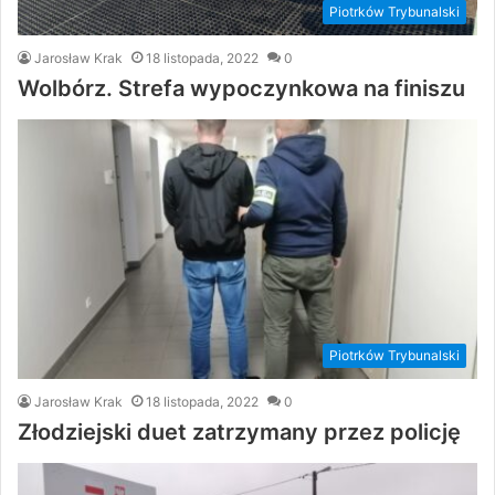
Piotrków Trybunalski
Jarosław Krak
18 listopada, 2022
0
Wolbórz. Strefa wypoczynkowa na finiszu
Piotrków Trybunalski
Jarosław Krak
18 listopada, 2022
0
Złodziejski duet zatrzymany przez policję