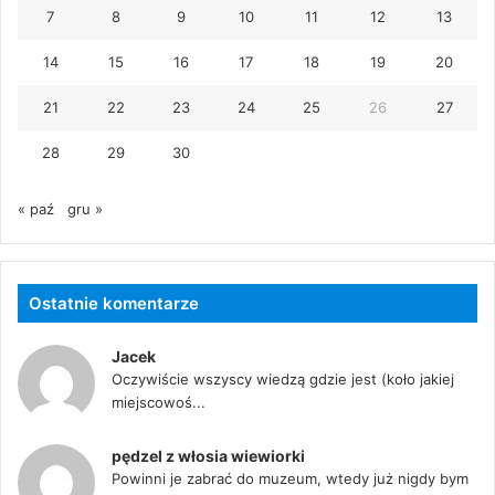
7
8
9
10
11
12
13
14
15
16
17
18
19
20
21
22
23
24
25
26
27
28
29
30
« paź
gru »
Ostatnie komentarze
Jacek
Oczywiście wszyscy wiedzą gdzie jest (koło jakiej
miejscowoś...
pędzel z włosia wiewiorki
Powinni je zabrać do muzeum, wtedy już nigdy bym