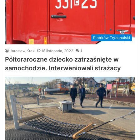
Piotrków Trybunalski
Jarosław Krak
18 listopada, 2022
1
Półtoraroczne dziecko zatrzaśnięte w
samochodzie. Interweniowali strażacy