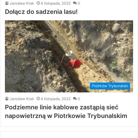
Jarosław Krak
4 listopada, 2022
0
Dołącz do sadzenia lasu!
Piotrków Trybunalski
Jarosław Krak
4 listopada, 2022
0
Podziemne linie kablowe zastąpią sieć
napowietrzną w Piotrkowie Trybunalskim