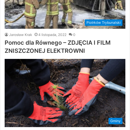
Piotrków Trybunalski
Jarosław Krak
4 listopada, 2022
0
Pomoc dla Równego – ZDJĘCIA I FILM
ZNISZCZONEJ ELEKTROWNI
Gminy