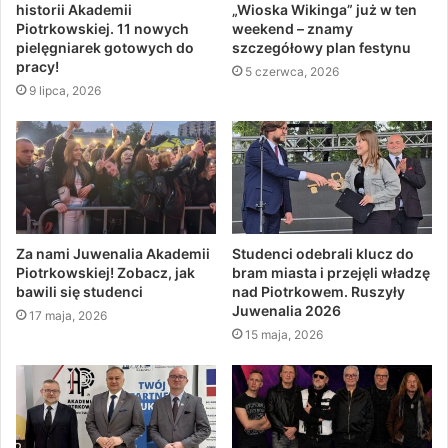
historii Akademii
„Wioska Wikinga” już w ten
Piotrkowskiej. 11 nowych
weekend – znamy
pielęgniarek gotowych do
szczegółowy plan festynu
pracy!
5 czerwca, 2026
9 lipca, 2026
Za nami Juwenalia Akademii
Studenci odebrali klucz do
Piotrkowskiej! Zobacz, jak
bram miasta i przejęli władzę
bawili się studenci
nad Piotrkowem. Ruszyły
Juwenalia 2026
17 maja, 2026
15 maja, 2026