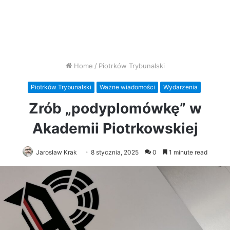
Home
/
Piotrków Trybunalski
Piotrków Trybunalski
Ważne wiadomości
Wydarzenia
Zrób „podyplomówkę” w
Akademii Piotrkowskiej
Jarosław Krak
8 stycznia, 2025
0
1 minute read