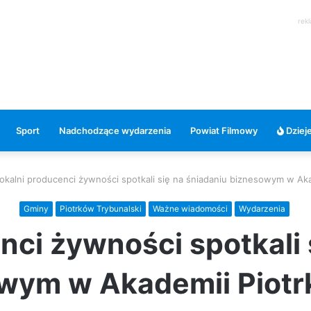
rek
Sport
Nadchodzące wydarzenia
Powiat Filmowy
Dzieje
okalni producenci żywności spotkali się na śniadaniu biznesowym w Aka
Gminy
Piotrków Trybunalski
Ważne wiadomości
Wydarzenia
nci żywności spotkali 
wym w Akademii Piotr