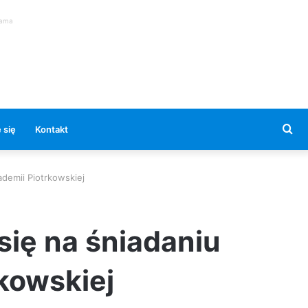
lama
Se
 się
Kontakt
for
demii Piotrkowskiej
się na śniadaniu
kowskiej