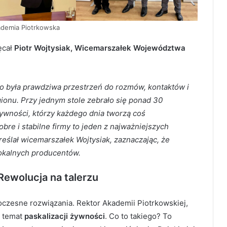
ademia Piotrkowska
ęcał
Piotr Wojtysiak, Wicemarszałek Województwa
 To była prawdziwa przestrzeń do rozmów, kontaktów i
gionu. Przy jednym stole zebrało się ponad 30
ywności, którzy każdego dnia tworzą coś
re i stabilne firmy to jeden z najważniejszych
eślał wicemarszałek Wojtysiak, zaznaczając, że
okalnych producentów.
 Rewolucja na talerzu
woczesne rozwiązania. Rektor Akademii Piotrkowskiej,
m temat
paskalizacji żywności
. Co to takiego? To