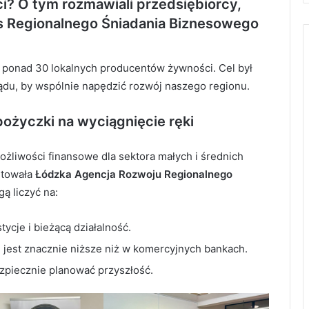
? O tym rozmawiali przedsiębiorcy,
s Regionalnego Śniadania Biznesowego
 ponad 30 lokalnych producentów żywności. Cel był
ządu, by wspólnie napędzić rozwój naszego regionu.
życzki na wyciągnięcie ręki
żliwości finansowe dla sektora małych i średnich
ntowała
Łódzka Agencja Rozwoju Regionalnego
gą liczyć na:
ycje i bieżącą działalność.
e jest znacznie niższe niż w komercyjnych bankach.
zpiecznie planować przyszłość.