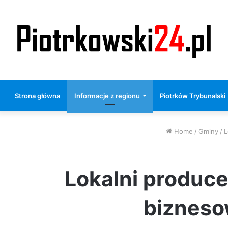
Strona główna
Informacje z regionu
Piotrków Trybunalski
Home
/
Gminy
/
L
Lokalni produce
bizneso