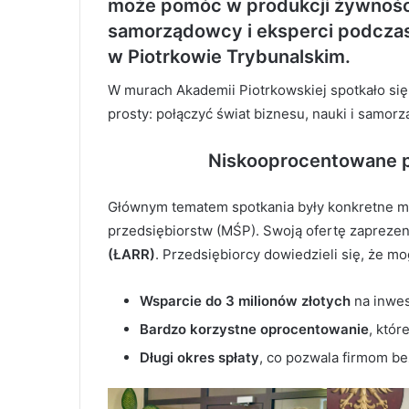
może pomóc w produkcji żywności
samorządowcy i eksperci podcza
w Piotrkowie Trybunalskim.
W murach Akademii Piotrkowskiej spotkało się
prosty: połączyć świat biznesu, nauki i samor
Niskooprocentowane po
Głównym tematem spotkania były konkretne mo
przedsiębiorstw (MŚP). Swoją ofertę zapreze
(ŁARR)
. Przedsiębiorcy dowiedzieli się, że mo
Wsparcie do 3 milionów złotych
na inwest
Bardzo korzystne oprocentowanie
, któr
Długi okres spłaty
, co pozwala firmom be