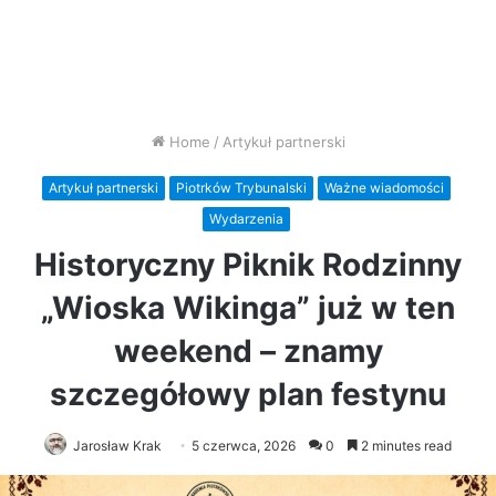
Home
/
Artykuł partnerski
Artykuł partnerski
Piotrków Trybunalski
Ważne wiadomości
Wydarzenia
Historyczny Piknik Rodzinny
„Wioska Wikinga” już w ten
weekend – znamy
szczegółowy plan festynu
Jarosław Krak
5 czerwca, 2026
0
2 minutes read