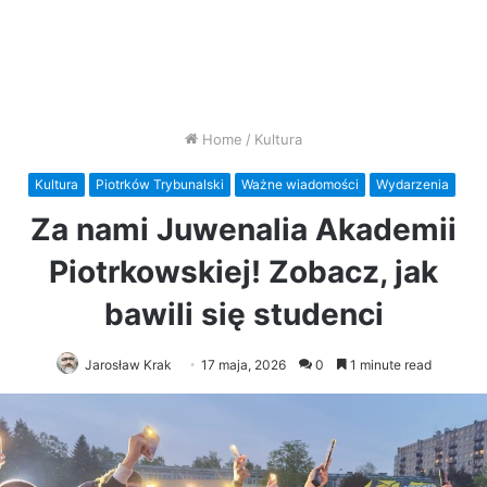
Home
/
Kultura
Kultura
Piotrków Trybunalski
Ważne wiadomości
Wydarzenia
Za nami Juwenalia Akademii
Piotrkowskiej! Zobacz, jak
bawili się studenci
Jarosław Krak
17 maja, 2026
0
1 minute read