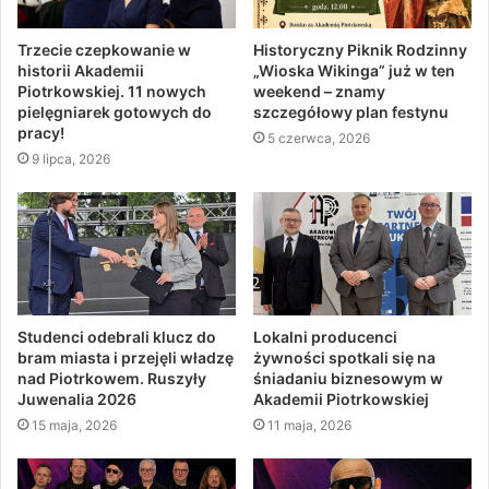
Trzecie czepkowanie w
Historyczny Piknik Rodzinny
historii Akademii
„Wioska Wikinga” już w ten
Piotrkowskiej. 11 nowych
weekend – znamy
pielęgniarek gotowych do
szczegółowy plan festynu
pracy!
5 czerwca, 2026
9 lipca, 2026
Studenci odebrali klucz do
Lokalni producenci
bram miasta i przejęli władzę
żywności spotkali się na
nad Piotrkowem. Ruszyły
śniadaniu biznesowym w
Juwenalia 2026
Akademii Piotrkowskiej
15 maja, 2026
11 maja, 2026