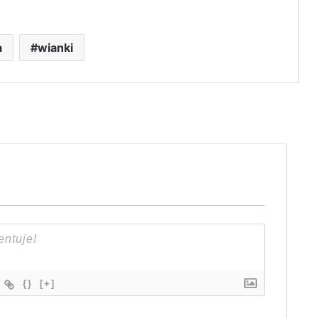
a
wianki
{}
[+]