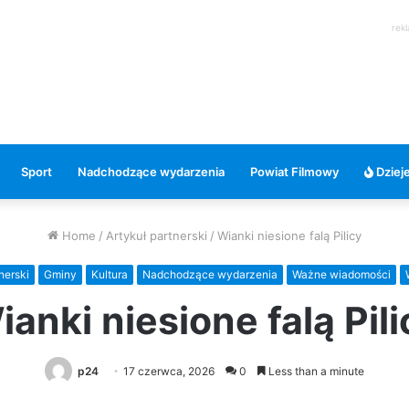
rek
Sport
Nadchodzące wydarzenia
Powiat Filmowy
Dzieje
Home
/
Artykuł partnerski
/
Wianki niesione falą Pilicy
nerski
Gminy
Kultura
Nadchodzące wydarzenia
Ważne wiadomości
ianki niesione falą Pili
p24
17 czerwca, 2026
0
Less than a minute