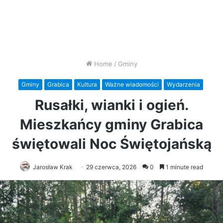
Home
/
Gminy
Gminy
Grabica
Kultura
Ważne wiadomości
Wydarzenia
Rusałki, wianki i ogień.
Mieszkańcy gminy Grabica
świętowali Noc Świętojańską
Jarosław Krak
29 czerwca, 2026
0
1 minute read