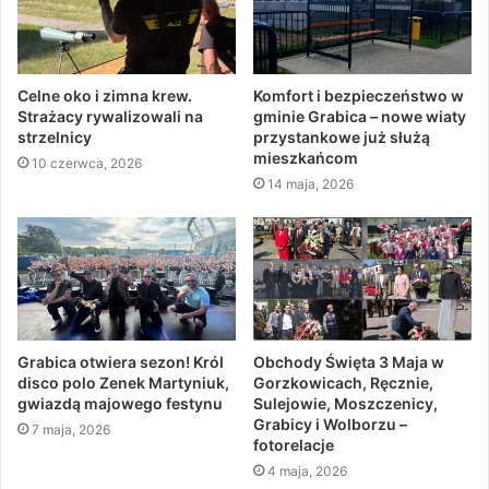
Celne oko i zimna krew.
Komfort i bezpieczeństwo w
Strażacy rywalizowali na
gminie Grabica – nowe wiaty
strzelnicy
przystankowe już służą
mieszkańcom
10 czerwca, 2026
14 maja, 2026
Grabica otwiera sezon! Król
Obchody Święta 3 Maja w
disco polo Zenek Martyniuk,
Gorzkowicach, Ręcznie,
gwiazdą majowego festynu
Sulejowie, Moszczenicy,
Grabicy i Wolborzu –
7 maja, 2026
fotorelacje
4 maja, 2026