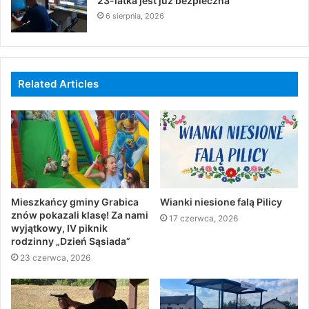
23-latka jest już bezpieczna
6 sierpnia, 2026
Related Articles
Mieszkańcy gminy Grabica
Wianki niesione falą Pilicy
znów pokazali klasę! Za nami
17 czerwca, 2026
wyjątkowy, IV piknik
rodzinny „Dzień Sąsiada”
23 czerwca, 2026