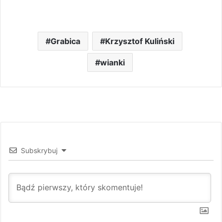
Grabica
Krzysztof Kuliński
wianki
Subskrybuj