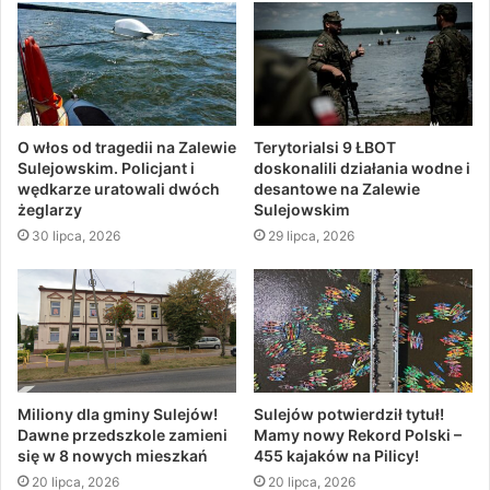
O włos od tragedii na Zalewie
Terytorialsi 9 ŁBOT
Sulejowskim. Policjant i
doskonalili działania wodne i
wędkarze uratowali dwóch
desantowe na Zalewie
żeglarzy
Sulejowskim
30 lipca, 2026
29 lipca, 2026
Miliony dla gminy Sulejów!
Sulejów potwierdził tytuł!
Dawne przedszkole zamieni
Mamy nowy Rekord Polski –
się w 8 nowych mieszkań
455 kajaków na Pilicy!
20 lipca, 2026
20 lipca, 2026