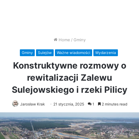
Home
/
Gminy
Gminy
Sulejów
Ważne wiadomości
Wydarzenia
Konstruktywne rozmowy o
rewitalizacji Zalewu
Sulejowskiego i rzeki Pilicy
Jarosław Krak
21 stycznia, 2025
1
2 minutes read