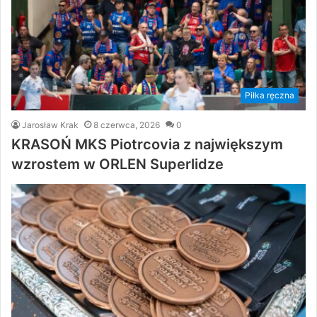
Piłka ręczna
Jarosław Krak
8 czerwca, 2026
0
KRASOŃ MKS Piotrcovia z największym
wzrostem w ORLEN Superlidze