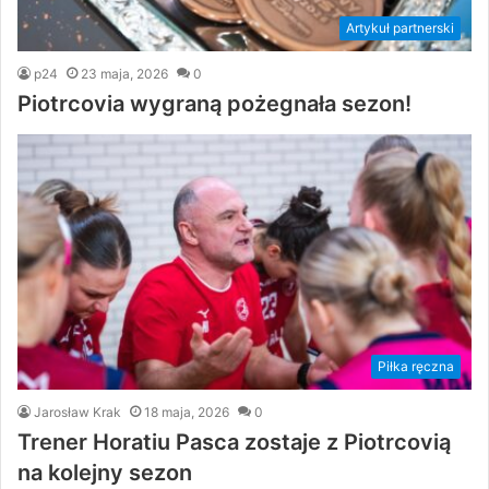
Artykuł partnerski
p24
23 maja, 2026
0
Piotrcovia wygraną pożegnała sezon!
Piłka ręczna
Jarosław Krak
18 maja, 2026
0
Trener Horatiu Pasca zostaje z Piotrcovią
na kolejny sezon