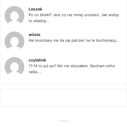
Leszek
Po co żłobki? Jest co raz mniej urodzeń. Jak widzę
to władzę...
wiiola
Ale koszmary nie da się patrzeć na te bochomazy...
czytelnik
17:14 to już po? Nic nie słyszałem. Słucham cicho
radia....
reklama