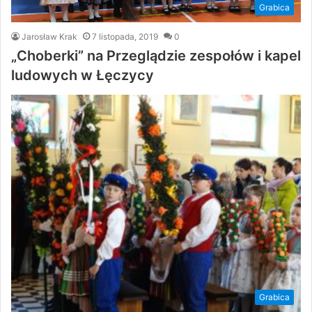
Grabica
Jarosław Krak
7 listopada, 2019
0
„Choberki” na Przeglądzie zespołów i kapel
ludowych w Łęczycy
Grabica