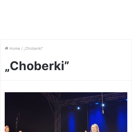
Home
/
„Choberki”
„Choberki”