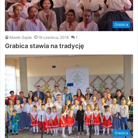
Grabica
Marek Gajda
18 czerwca, 2018
1
Grabica stawia na tradycję
Grabica