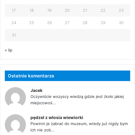
17
18
19
20
21
22
23
24
25
26
27
28
29
30
31
« lip
Ostatnie komentarze
Jacek
Oczywiście wszyscy wiedzą gdzie jest (koło jakiej
miejscowoś...
pędzel z włosia wiewiorki
Powinni je zabrać do muzeum, wtedy już nigdy bym
ich nie zob...