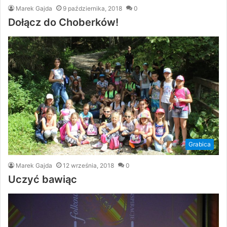
Marek Gajda
9 października, 2018
0
Dołącz do Choberków!
Grabica
Marek Gajda
12 września, 2018
0
Uczyć bawiąc