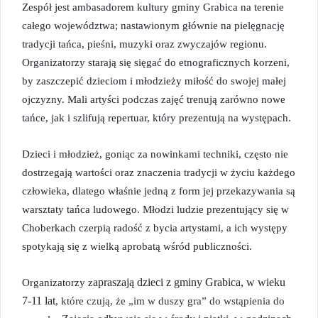
Z
espół jest ambasadorem kultury
g
miny Grabica
na terenie
całego
województwa;
n
astawiony
m
głównie na pielęgnację
t
radycji tańca
, pieśni, muzyki oraz zwyczajów regionu.
Organizatorzy starają się sięgać do etnograficznych
korzeni,
by
zaszczepić dzieciom i młodzieży miłość do swojej małej
ojczyzny.
Mali artyści
p
odczas zajęć trenują zarówno nowe
tańce, jak i szlifują repertuar, który prezentują na występach.
D
zieci i młodzież, goniąc za nowinkami techniki, często nie
dostrzegają wartości oraz znaczenia tradycji w życiu każdego
człowieka,
dlatego właśnie j
edną z form jej przekazywania są
warsztaty tańca ludowego.
Młodzi
ludzie
prezentujący się
w
Choberkach
czerp
ią
radość z bycia artystami,
a
ich
występy
spotykają się z wielką aprobatą wśród publiczności.
aprasza
ją
dzieci
z
g
miny Grabica,
w wieku
Organizatorzy
z
7-11 lat
, któr
e
czują,
że „im w duszy gra” do wstąpienia
do