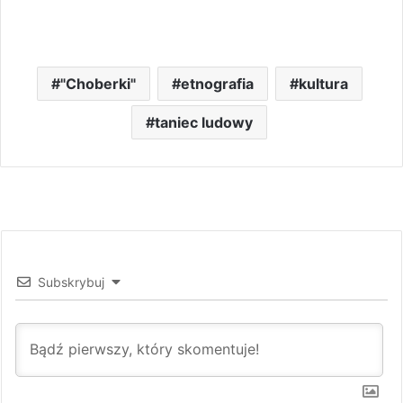
"Choberki"
etnografia
kultura
taniec ludowy
Subskrybuj