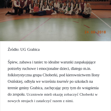
Źródło: UG Grabica
Śpiew, zabawa i taniec to idealne warunki zaspakajające
potrzeby ruchowe i emocjonalne dzieci,
dlatego m.in.
f
olklorystyczna
g
rupa
Choberki
,
pod kierownictwem Ilony
Osińskiej,
odbyła
we wrześniu
t
ournée
po szkołach na
terenie
g
miny Grabica, zachęcając przy tym do wstąpienia
do
zespołu.
Uczniowie
mi
eli
okazję zobaczyć
Choberki
w
nowych strojach
i zatańczyć
razem
z nimi.