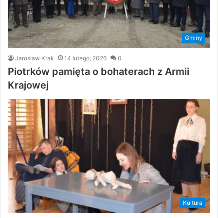
Gminy
Jarosław Krak
14 lutego, 2026
0
Piotrków pamięta o bohaterach z Armii
Krajowej
Kultura