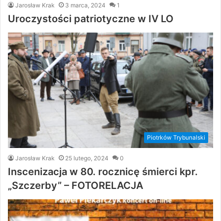
Jarosław Krak
3 marca, 2024
1
Uroczystości patriotyczne w IV LO
Piotrków Trybunalski
Jarosław Krak
25 lutego, 2024
0
Inscenizacja w 80. rocznicę śmierci kpr.
„Szczerby” – FOTORELACJA