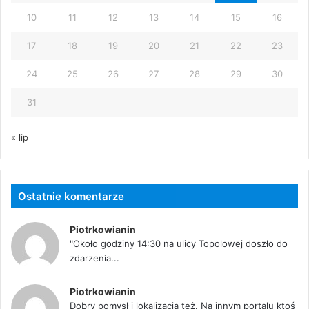
10
11
12
13
14
15
16
17
18
19
20
21
22
23
24
25
26
27
28
29
30
31
« lip
Ostatnie komentarze
Piotrkowianin
"Około godziny 14:30 na ulicy Topolowej doszło do
zdarzenia...
Piotrkowianin
Dobry pomysł i lokalizacja też. Na innym portalu ktoś