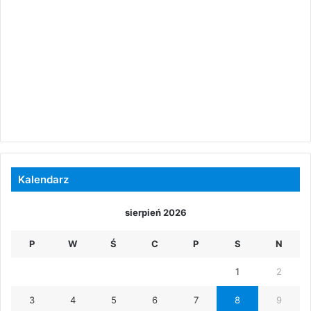
Kalendarz
sierpień 2026
P
W
Ś
C
P
S
N
1
2
3
4
5
6
7
8
9