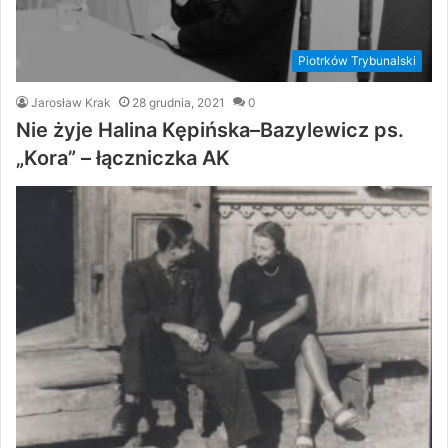
Piotrków Trybunalski
Jarosław Krak
28 grudnia, 2021
0
Nie żyje Halina Kępińska–Bazylewicz ps.
„Kora” – łączniczka AK