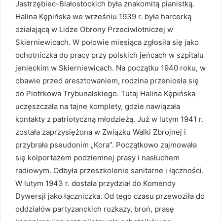
Jastrzębiec-Białostockich była znakomitą pianistką.
Halina Kępińska we wrześniu 1939 r. była harcerką
działającą w Lidze Obrony Przeciwlotniczej w
Skierniewicach. W połowie miesiąca zgłosiła się jako
ochotniczka do pracy przy polskich jeńcach w szpitalu
jenieckim w Skierniewicach. Na początku 1940 roku, w
obawie przed aresztowaniem, rodzina przeniosła się
do Piotrkowa Trybunalskiego. Tutaj Halina Kępińska
uczęszczała na tajne komplety, gdzie nawiązała
kontakty z patriotyczną młodzieżą. Już w lutym 1941 r.
została zaprzysiężona w Związku Walki Zbrojnej i
przybrała pseudonim „Kora”. Początkowo zajmowała
się kolportażem podziemnej prasy i nasłuchem
radiowym. Odbyła przeszkolenie sanitarne i łączności.
W lutym 1943 r. dostała przydział do Komendy
Dywersji jako łączniczka. Od tego czasu przewoziła do
oddziałów partyzanckich rozkazy, broń, prasę