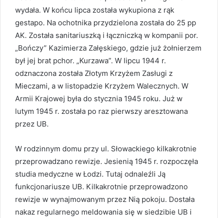
wydała. W końcu lipca została wykupiona z rąk
gestapo. Na ochotnika przydzielona została do 25 pp
AK. Została sanitariuszką i łączniczką w kompanii por.
„Bończy” Kazimierza Załęskiego, gdzie już żołnierzem
był jej brat pchor. „Kurzawa”. W lipcu 1944 r.
odznaczona została Złotym Krzyżem Zasługi z
Mieczami, a w listopadzie Krzyżem Walecznych. W
Armii Krajowej była do stycznia 1945 roku. Już w
lutym 1945 r. została po raz pierwszy aresztowana
przez UB.
W rodzinnym domu przy ul. Słowackiego kilkakrotnie
przeprowadzano rewizje. Jesienią 1945 r. rozpoczęła
studia medyczne w Łodzi. Tutaj odnaleźli Ją
funkcjonariusze UB. Kilkakrotnie przeprowadzono
rewizje w wynajmowanym przez Nią pokoju. Dostała
nakaz regularnego meldowania się w siedzibie UB i