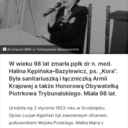
Archiwum MDK w Tomaszowie Mazowieckim.
W wieku 98 lat zmarła ppłk dr n. med.
Halina Kępińska–Bazylewicz, ps. „Kora”.
Była sanitariuszką i łączniczką Armii
Krajowej a także Honorową Obywatelką
Piotrkowa Trybunalskiego. Miała 98 lat.
Urodziła się 2 stycznia 1923 roku w Grudziądzu.
Ojciec Lucjan Kępiński był zawodowym oficerem,
pułkownikiem Wojska Polskiego. Matka Maria z