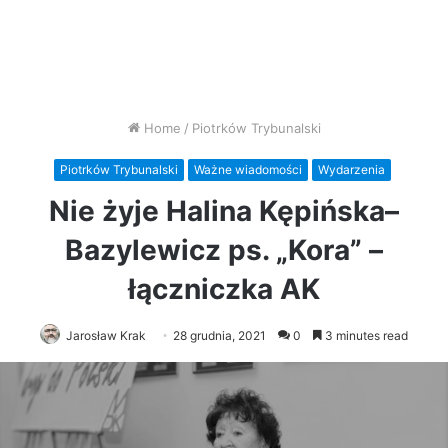
Home
/
Piotrków Trybunalski
Piotrków Trybunalski
Ważne wiadomości
Wydarzenia
Nie żyje Halina Kępińska–
Bazylewicz ps. „Kora” –
łączniczka AK
Jarosław Krak
28 grudnia, 2021
0
3 minutes read