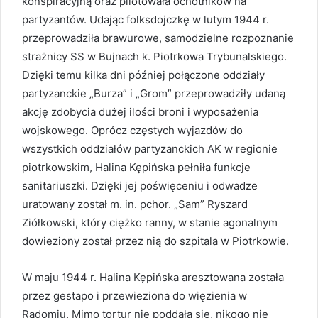
konspiracyjną oraz pilotowała ochotników na
partyzantów. Udając folksdojczkę w lutym 1944 r.
przeprowadziła brawurowe, samodzielne rozpoznanie
strażnicy SS w Bujnach k. Piotrkowa Trybunalskiego.
Dzięki temu kilka dni później połączone oddziały
partyzanckie „Burza” i „Grom” przeprowadziły udaną
akcję zdobycia dużej ilości broni i wyposażenia
wojskowego. Oprócz częstych wyjazdów do
wszystkich oddziałów partyzanckich AK w regionie
piotrkowskim, Halina Kępińska pełniła funkcje
sanitariuszki. Dzięki jej poświęceniu i odwadze
uratowany został m. in. pchor. „Sam” Ryszard
Ziółkowski, który ciężko ranny, w stanie agonalnym
dowieziony został przez nią do szpitala w Piotrkowie.
W maju 1944 r. Halina Kępińska aresztowana została
przez gestapo i przewieziona do więzienia w
Radomiu. Mimo tortur nie poddała się, nikogo nie