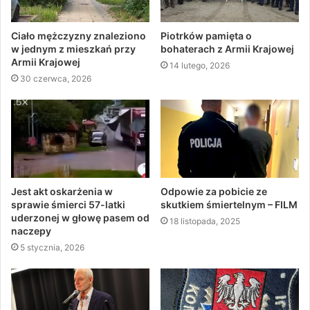
Ciało mężczyzny znaleziono
Piotrków pamięta o
w jednym z mieszkań przy
bohaterach z Armii Krajowej
Armii Krajowej
14 lutego, 2026
30 czerwca, 2026
Jest akt oskarżenia w
Odpowie za pobicie ze
sprawie śmierci 57-latki
skutkiem śmiertelnym – FILM
uderzonej w głowę pasem od
18 listopada, 2025
naczepy
5 stycznia, 2026