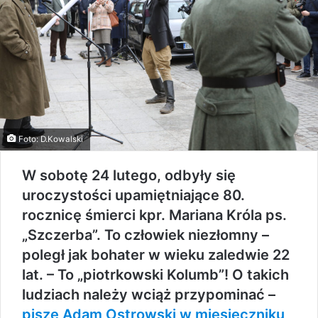
Foto: D.Kowalski
W sobotę 24 lutego, odbyły się
uroczystości upamiętniające 80.
rocznicę śmierci kpr. Mariana Króla ps.
„Szczerba”. To człowiek niezłomny –
poległ jak bohater w wieku zaledwie 22
lat. – To „piotrkowski Kolumb”! O takich
ludziach należy wciąż przypominać –
pisze Adam Ostrowski w miesięczniku