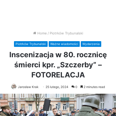
Home
/
Piotrków Trybunalski
Piotrków Trybunalski
Ważne wiadomości
Wydarzenia
Inscenizacja w 80. rocznicę
śmierci kpr. „Szczerby” –
FOTORELACJA
Jarosław Krak
25 lutego, 2024
0
2 minutes read