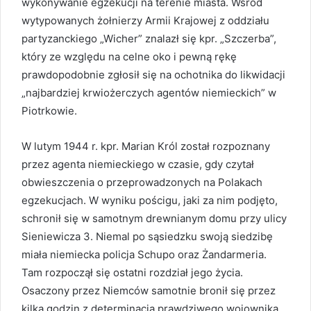
wykonywanie egzekucji na terenie miasta. Wśród
wytypowanych żołnierzy Armii Krajowej z oddziału
partyzanckiego „Wicher” znalazł się kpr. „Szczerba”,
który ze względu na celne oko i pewną rękę
prawdopodobnie zgłosił się na ochotnika do likwidacji
„najbardziej krwiożerczych agentów niemieckich” w
Piotrkowie.
W lutym 1944 r. kpr. Marian Król został rozpoznany
przez agenta niemieckiego w czasie, gdy czytał
obwieszczenia o przeprowadzonych na Polakach
egzekucjach. W wyniku pościgu, jaki za nim podjęto,
schronił się w samotnym drewnianym domu przy ulicy
Sieniewicza 3. Niemal po sąsiedzku swoją siedzibę
miała niemiecka policja Schupo oraz Żandarmeria.
Tam rozpoczął się ostatni rozdział jego życia.
Osaczony przez Niemców samotnie bronił się przez
kilka godzin z determinacją prawdziwego wojownika.