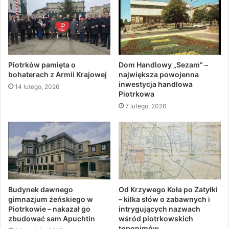
Piotrków pamięta o
Dom Handlowy „Sezam” –
bohaterach z Armii Krajowej
największa powojenna
inwestycja handlowa
14 lutego, 2026
Piotrkowa
7 lutego, 2026
Budynek dawnego
Od Krzywego Koła po Zatyłki
gimnazjum żeńskiego w
– kilka słów o zabawnych i
Piotrkowie – nakazał go
intrygujących nazwach
zbudować sam Apuchtin
wśród piotrkowskich
toponimów